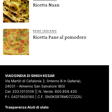
Ricetta Naan
PANE INDIANO
Ricetta Pane al pomodoro
VIAGGINDIA DI SINGH KESAR
Via Martiri di Cefalonia 2, (Interno B in Galleria),
24031 - Almenno San Salvatore (BG)
Cel: 333.1013109 || N. Verde: 800.858.430
P.I. 04211600160 | C.F. SNGKSR78M07Z222U
Trasparenza Aiuti di stato