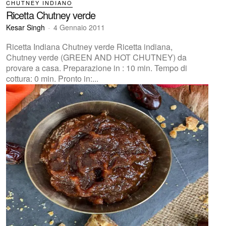
CHUTNEY INDIANO
Ricetta Chutney verde
Kesar Singh
-
4 Gennaio 2011
Ricetta Indiana Chutney verde Ricetta indiana,
Chutney verde (GREEN AND HOT CHUTNEY) da
provare a casa. Preparazione in : 10 min. Tempo di
cottura: 0 min. Pronto in:...