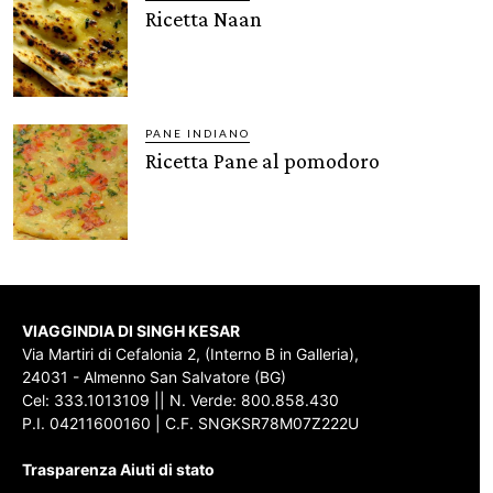
Ricetta Naan
PANE INDIANO
Ricetta Pane al pomodoro
VIAGGINDIA DI SINGH KESAR
Via Martiri di Cefalonia 2, (Interno B in Galleria),
24031 - Almenno San Salvatore (BG)
Cel: 333.1013109 || N. Verde: 800.858.430
P.I. 04211600160 | C.F. SNGKSR78M07Z222U
Trasparenza Aiuti di stato