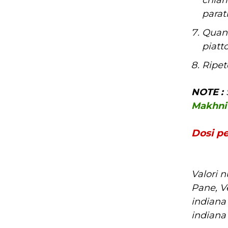
parath
Quand
piatto
Ripet
NOTE :
Makhni 
Dosi p
Valori n
Pane, V
indiana
indiana 