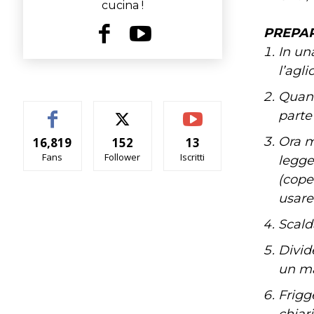
cucina !
PREPAR
In un
l’agl
Quand
parte 
Ora m
16,819
152
13
Fans
Follower
Iscritti
legge
(coper
usare
Scald
Divid
un ma
Frigg
chiari