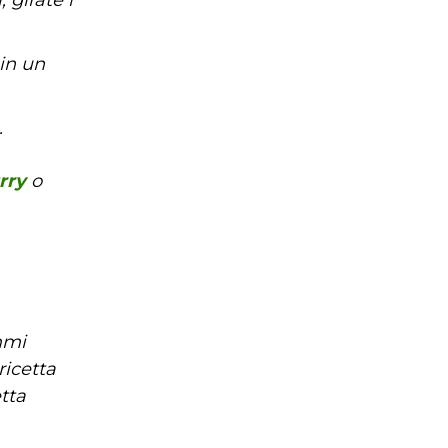
in un
.
rry
o
mmi
icetta
tta