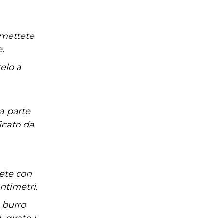
 mettete
.
elo a
a parte
ficato da
dete con
ntimetri.
 burro
 girate i