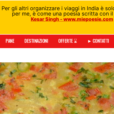
Per gli altri organizzare i viaggi in India è so
per me, è come una poesia scritta con il
Kesar Singh - www.miepoesie.com
PANE
DESTINAZIONI
OFFERTE ⌛
► CONTATTI