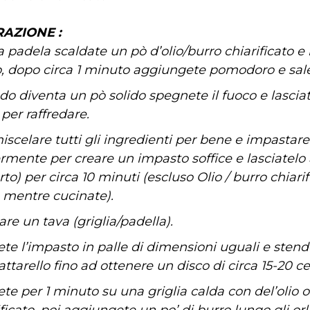
AZIONE :
a padela scaldate un pò d’olio/burro chiarificato e
io, dopo circa 1 minuto aggiungete pomodoro e sale
o diventa un pò solido spegnete il fuoco e lasciat
per raffredare.
iscelare tutti gli ingredienti per bene e impastare
rmente per creare un impasto soffice e lasciatelo 
to) per circa 10 minuti (escluso Olio / burro chiari
 mentre cucinate).
are un tava (griglia/padella).
ete l’impasto in palle di dimensioni uguali e sten
ttarello fino ad ottenere un disco di circa 15-20 ce
ete per 1 minuto su una griglia calda con del’olio o
ficato, poi aggiungete un po’ di burro lungo gli orli,