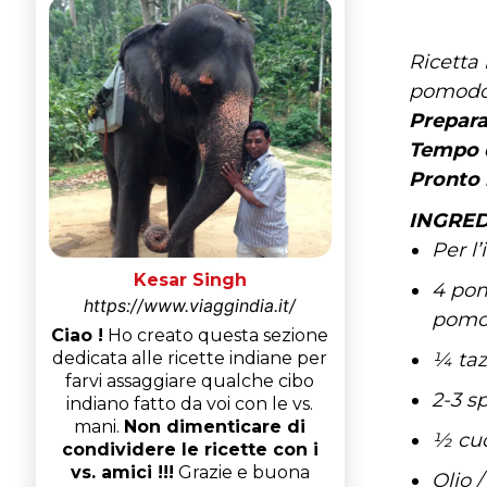
Ricetta 
pomodori
Prepara
Tempo d
Pronto 
INGRED
Per l’
Kesar Singh
4 pom
https://www.viaggindia.it/
pomo
Ciao !
Ho creato questa sezione
¼ tazz
dedicata alle ricette indiane per
farvi assaggiare qualche cibo
2-3 sp
indiano fatto da voi con le vs.
mani.
Non dimenticare di
½ cuc
condividere le ricette con i
vs. amici !!!
Grazie e buona
Olio /