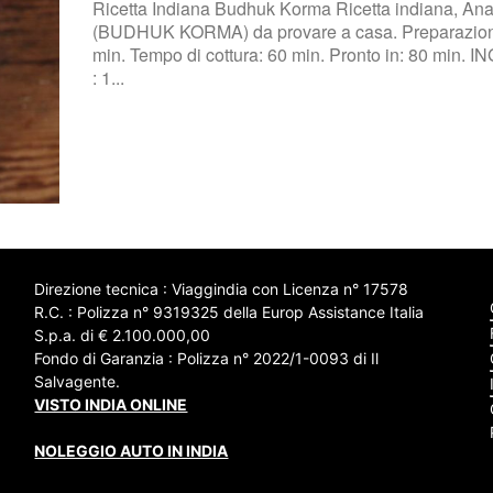
Ricetta Indiana Budhuk Korma Ricetta indiana, Ana
(BUDHUK KORMA) da provare a casa. Preparazione in : 20
min. Tempo di cottura: 60 min. Pronto in: 80 min. INGREDIENTI
: 1...
Direzione tecnica : Viaggindia con Licenza n° 17578
R.C. : Polizza n° 9319325 della Europ Assistance Italia
S.p.a. di € 2.100.000,00
Fondo di Garanzia : Polizza n° 2022/1-0093 di Il
Salvagente.
VISTO INDIA ONLINE
NOLEGGIO AUTO IN INDIA