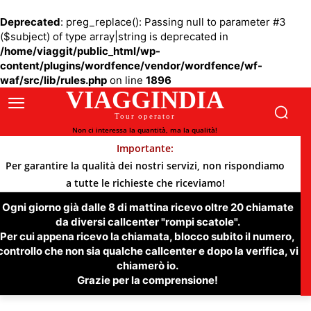
Deprecated
: preg_replace(): Passing null to parameter #3
($subject) of type array|string is deprecated in
/home/viaggit/public_html/wp-
content/plugins/wordfence/vendor/wordfence/wf-
waf/src/lib/rules.php
on line
1896
VIAGGINDIA
Tour operator
Non ci interessa la quantità, ma la qualità!
Importante:
Per garantire la qualità dei nostri servizi, non rispondiamo
a tutte le richieste che riceviamo!
Ogni giorno già dalle 8 di mattina ricevo oltre 20 chiamate
da diversi callcenter "rompi scatole".
Per cui appena ricevo la chiamata, blocco subito il numero,
controllo che non sia qualche callcenter e dopo la verifica, vi
chiamerò io.
Grazie per la comprensione!