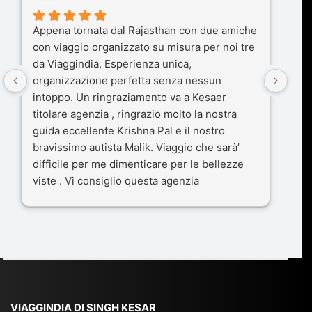
Kesa
Appena tornata dal Rajasthan con due amiche
una
con viaggio organizzato su misura per noi tre
dis
da Viaggindia. Esperienza unica,
col
organizzazione perfetta senza nessun
si 
intoppo. Un ringraziamento va a Kesaer
Sia
titolare agenzia , ringrazio molto la nostra
2025
guida eccellente Krishna Pal e il nostro
Raj
bravissimo autista Malik. Viaggio che sarà’
gra
difficile per me dimenticare per le bellezze
ser
viste . Vi consiglio questa agenzia
5 st
Kesa
sog
gen
l' o
ant
Dav
esp
VIAGGINDIA DI SINGH KESAR