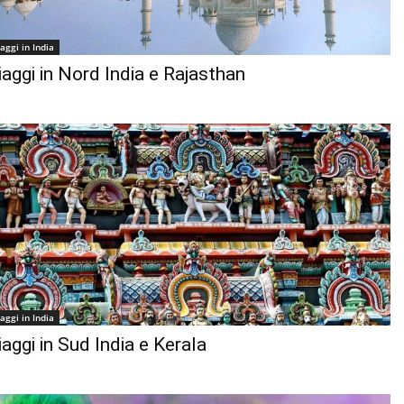
iaggi in India
iaggi in Nord India e Rajasthan
iaggi in India
iaggi in Sud India e Kerala