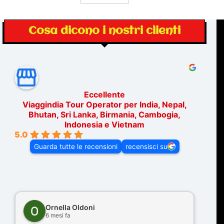
Cosa dicono i nostri clienti
Eccellente
Viaggindia Tour Operator per India, Nepal,
Bhutan, Sri Lanka, Birmania, Cambogia,
Indonesia e Vietnam
5.0
Guarda tutte le recensioni
recensisci su
Ornella Oldoni
6 mesi fa
Cons