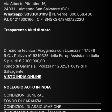
des
Via Alberto Pitentino 16,
Gra
24031 - Almenno San Salvatore (BG)
per
Whatsapp:
333.1013109
|| N. Verde: 800.858.430
P.I. 04211600160 | C.F. SNGKSR78M07Z222U
pri
Trasparenza Aiuti di stato
Direzione tecnica : Viaggindia con Licenza n° 17578
R.C. : Polizza n° 9319325 della Europ Assistance Italia
S.p.a. di € 2.100.000,00
Fondo di Garanzia : Polizza n° 2025/1-0819 di Il
Salvagente.
VISTO INDIA ONLINE
NOLEGGIO AUTO IN INDIA
CONDIZIONI GENERALI
FONDO DI GARANZIA
CONDIZIONI DI ASSICURAZIONE