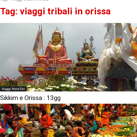
Tag:
viaggi tribali in orissa
Viaggi Nord Est
Sikkim e Orissa : 13gg