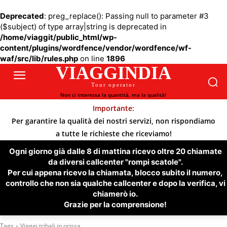
Deprecated
: preg_replace(): Passing null to parameter #3
($subject) of type array|string is deprecated in
/home/viaggit/public_html/wp-
content/plugins/wordfence/vendor/wordfence/wf-
waf/src/lib/rules.php
on line
1896
VIAGGINDIA
Tour operator
Non ci interessa la quantità, ma la qualità!
Importante:
Per garantire la qualità dei nostri servizi, non rispondiamo
a tutte le richieste che riceviamo!
Ogni giorno già dalle 8 di mattina ricevo oltre 20 chiamate
da diversi callcenter "rompi scatole".
Per cui appena ricevo la chiamata, blocco subito il numero,
controllo che non sia qualche callcenter e dopo la verifica, vi
chiamerò io.
Grazie per la comprensione!
Tags
Viaggi tribali in orissa