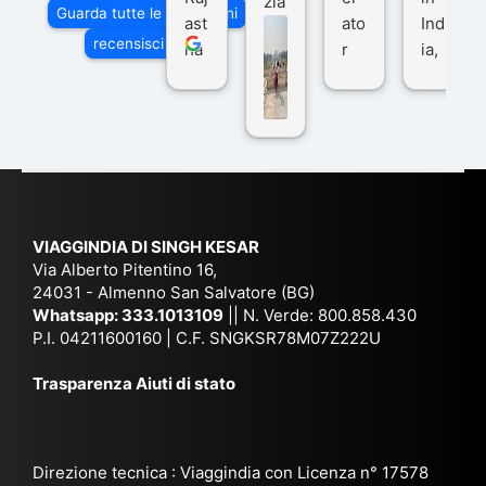
zia
Guarda tutte le recensioni
ast
ato
Ind
di
recensisci su
ha
r
ia,
Via
n
pe
tra
ggI
co
r
De
ndi
n
Ind
lhi
a
du
ia,
e
di
e
Ne
Va
Ke
am
pal
ra
sar
ich
,
na
. È
VIAGGINDIA DI SINGH KESAR
e
Bh
si
un'
Via Alberto Pitentino 16,
co
uta
(S
ag
24031 - Almenno San Salvatore (BG)
n
n,
ett
en
Whatsapp:
333.1013109
|| N. Verde: 800.858.430
via
Sri
em
P.I. 04211600160 | C.F. SNGKSR78M07Z222U
zia
ggi
La
br
affi
Trasparenza Aiuti di stato
o
nk
e
da
or
a,
20
bil
ga
Bir
25
e e
niz
ma
), è
il
Direzione tecnica : Viaggindia con Licenza n° 17578