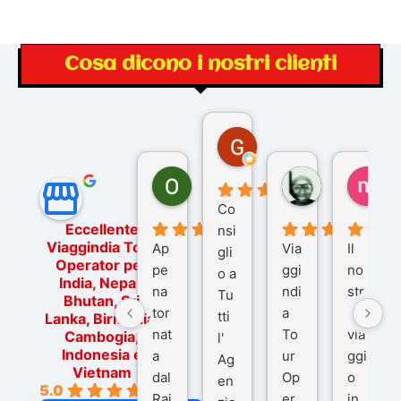
Cosa dicono i nostri clienti
Gina Rantucci
7 mesi fa
Ornella Oldoni
zurriaman
ma
6 mesi fa
9 mesi fa
10
Co
Eccellente
nsi
Viaggindia Tour
Ap
Via
Il
gli
Operator per
pe
ggi
no
o a
India, Nepal,
na
ndi
str
Tu
Bhutan, Sri
tor
a
o
tti
Lanka, Birmania,
nat
To
via
Cambogia,
l'
Indonesia e
a
ur
ggi
Ag
Vietnam
dal
Op
o
en
5.0
Raj
er
in