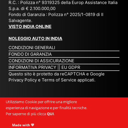
zat
nia
sta
R.C. : Polizza n° 9319325 della Europ Assistance Italia
pr
S.p.a. di € 2.100.000,00
o
etc
ta
op
Fondo di Garanzia : Polizza n° 2025/1-0819 di Il
su
è
un’
rie
Salvagente.
mi
un
es
tar
VISTO INDIA ONLINE
su
o
pe
io
ra
str
rie
un
NOLEGGIO AUTO IN INDIA
pe
ao
nz
a
CONDIZIONI GENERALI
r
rdi
a
pe
FONDO DI GARANZIA
noi
na
ch
rs
CONDIZIONI DI ASSICURAZIONE
tre
rio
e
on
INFORMATIVA PRIVACY
||
EU GDPR
da
to
po
a
Questo sito è protetto da reCAPTCHA e Google
Via
ur
rte
am
Privacy Policy
e
Terms of Service
applicati.
ggi
op
re
abi
ndi
er
mo
le
a.
ato
nel
e
Utilizziamo Cookie per offrire una migliore
Es
r
cu
si
esperienza di navigazione e per finalità tecniche.
pe
ch
or
mp
Per saperne di più clicca
QUI
.
rie
e
e.
ati
nz
uni
E
Made with 💛
ca,