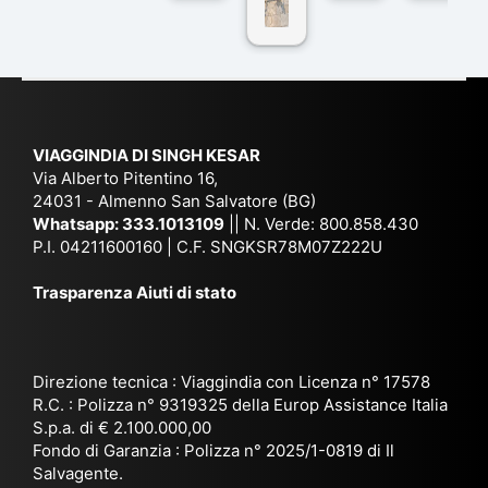
co
r
De
ndi
n
Ind
lhi
a
du
ia,
e
di
e
Ne
Va
Ke
am
pal
ra
sar
ich
,
na
. È
VIAGGINDIA DI SINGH KESAR
e
Bh
si
un'
Via Alberto Pitentino 16,
co
uta
(S
ag
24031 - Almenno San Salvatore (BG)
n
n,
ett
en
Whatsapp:
333.1013109
|| N. Verde: 800.858.430
via
Sri
em
P.I. 04211600160 | C.F. SNGKSR78M07Z222U
zia
ggi
La
br
affi
Trasparenza Aiuti di stato
o
nk
e
da
or
a,
20
bil
ga
Bir
25
e e
niz
ma
), è
il
Direzione tecnica : Viaggindia con Licenza n° 17578
zat
nia
sta
R.C. : Polizza n° 9319325 della Europ Assistance Italia
pr
S.p.a. di € 2.100.000,00
o
etc
ta
op
Fondo di Garanzia : Polizza n° 2025/1-0819 di Il
su
è
un’
rie
Salvagente.
mi
un
es
tar