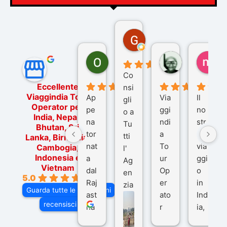
Gina Rantucci
7 mesi fa
Ornella Oldoni
zurriaman
ma
5 mesi fa
9 mesi fa
10
Co
Eccellente
nsi
Viaggindia Tour
Ap
Via
Il
gli
Operator per
pe
ggi
no
o a
India, Nepal,
na
ndi
str
Tu
Bhutan, Sri
tor
a
o
tti
Lanka, Birmania,
nat
To
via
Cambogia,
l'
Indonesia e
a
ur
ggi
Ag
Vietnam
dal
Op
o
en
5.0
Raj
er
in
zia
Guarda tutte le recensioni
ast
ato
Ind
di
recensisci su
ha
r
ia,
Via
n
pe
tra
ggI