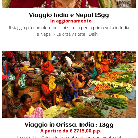
Viaggio India e Nepal 15gg
In aggiornamento
Il viaggio più completo per chi si reca per la prima volta in India
e Nepal :- Le città visitate : Delhi...
Viaggio in Orissa, India : 13gg
A partire da € 2715,00 p.p.
In passato, l'Orissa fu un centro di apprendimento del