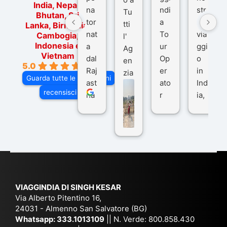
India, Nepal,
na
ndi
str
Tu
Bhutan, Sri
tor
a
o
tti
Lanka, Birmania,
nat
To
via
Cambogia,
l'
Indonesia e
a
ur
ggi
Ag
Vietnam
dal
Op
o
en
5.0
Raj
er
in
zia
Guarda tutte le recensioni
ast
ato
Ind
di
recensisci su
ha
r
ia,
Via
n
pe
tra
ggI
co
r
De
ndi
n
Ind
lhi
a
du
ia,
e
di
e
Ne
Va
Ke
am
pal
ra
sar
ich
,
na
. È
VIAGGINDIA DI SINGH KESAR
e
Bh
si
un'
Via Alberto Pitentino 16,
co
uta
(S
ag
24031 - Almenno San Salvatore (BG)
n
n,
ett
en
Whatsapp:
333.1013109
|| N. Verde: 800.858.430