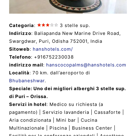
Categoria
:
3 stelle sup.
Indirizzo
: Baliapanda New Marine Drive Road,
Swargdwar, Puri, Odisha 752001, India
Sitoweb
:
hanshotels.com/
Telefono
: +916752230038
indirizzo mail
:
hanscocopalms@hanshotels.com
Località
: 70 km. dall’aeroporto di
Bhubaneshwar
.
Speciale: Uno dei migliori alberghi 3 stelle sup.
di Puri – Orissa.
Servizi in hotel
: Medico su richiesta (a
pagamento) | Servizio lavanderia | Cassaforte |
Aria condizionata | Mini bar | Cucina
Multinazionale | Piscina | Business Center |
Facilità per le conferenze aziendali | Accettano