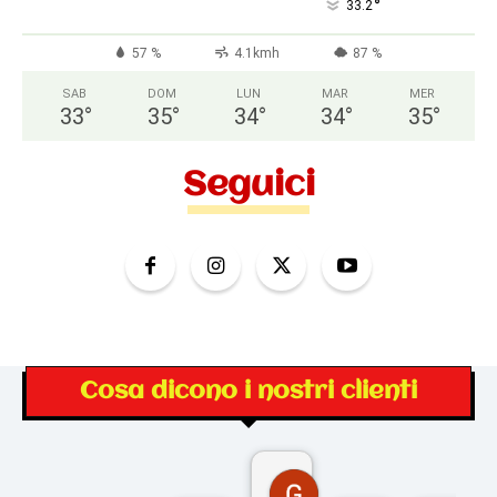
°
33.2
57 %
4.1kmh
87 %
SAB
DOM
LUN
MAR
MER
33
°
35
°
34
°
34
°
35
°
Seguici
Cosa dicono i nostri clienti
Gina Rantucci