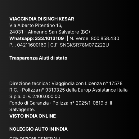
Ke
am
pal
ra
sar
ich
,
na
. È
VIAGGINDIA DI SINGH KESAR
e
Bh
si
un'
Via Alberto Pitentino 16,
co
uta
(S
ag
24031 - Almenno San Salvatore (BG)
n
n,
ett
en
Whatsapp:
333.1013109
|| N. Verde: 800.858.430
via
Sri
em
P.I. 04211600160 | C.F. SNGKSR78M07Z222U
zia
ggi
La
br
affi
Trasparenza Aiuti di stato
o
nk
e
da
or
a,
20
bil
ga
Bir
25
e e
niz
ma
), è
il
Direzione tecnica : Viaggindia con Licenza n° 17578
zat
nia
sta
R.C. : Polizza n° 9319325 della Europ Assistance Italia
pr
S.p.a. di € 2.100.000,00
o
etc
ta
op
Fondo di Garanzia : Polizza n° 2025/1-0819 di Il
su
è
un’
rie
Salvagente.
mi
un
es
tar
VISTO INDIA ONLINE
su
o
pe
io
ra
str
rie
un
NOLEGGIO AUTO IN INDIA
pe
ao
nz
a
CONDIZIONI GENERALI