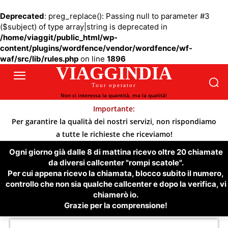
Deprecated
: preg_replace(): Passing null to parameter #3
($subject) of type array|string is deprecated in
/home/viaggit/public_html/wp-
content/plugins/wordfence/vendor/wordfence/wf-
waf/src/lib/rules.php
on line
1896
VIAGGINDIA
Tour operator
Non ci interessa la quantità, ma la qualità!
Importante:
Per garantire la qualità dei nostri servizi, non rispondiamo
a tutte le richieste che riceviamo!
Ogni giorno già dalle 8 di mattina ricevo oltre 20 chiamate
da diversi callcenter "rompi scatole".
Per cui appena ricevo la chiamata, blocco subito il numero,
controllo che non sia qualche callcenter e dopo la verifica, vi
chiamerò io.
Grazie per la comprensione!