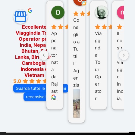
7 mesi fa
Ornella Oldoni
zurriaman
ma
6 mesi fa
9 mesi fa
10
Co
Eccellente
nsi
Viaggindia Tour
Ap
Via
Il
gli
Operator per
pe
ggi
no
o a
India, Nepal,
na
ndi
str
Tu
Bhutan, Sri
tor
a
o
tti
Lanka, Birmania,
nat
To
via
Cambogia,
l'
Indonesia e
a
ur
ggi
Ag
Vietnam
dal
Op
o
en
5.0
Raj
er
in
zia
Guarda tutte le recensioni
ast
ato
Ind
di
recensisci su
ha
r
ia,
Via
n
pe
tra
ggI
co
r
De
ndi
n
Ind
lhi
a
du
ia,
e
di
e
Ne
Va