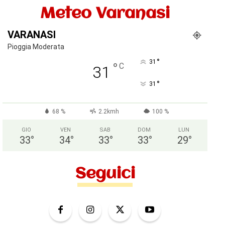
Meteo Varanasi
VARANASI
Pioggia Moderata
°
31
°
C
31
°
31
68 %
2.2kmh
100 %
GIO
VEN
SAB
DOM
LUN
33
°
34
°
33
°
33
°
29
°
Seguici