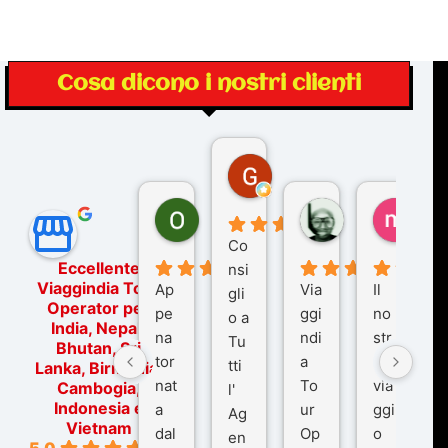
Cosa dicono i nostri clienti
Gina Rantucci
7 mesi fa
Ornella Oldoni
zurriaman
marc
5 mesi fa
9 mesi fa
10 me
Co
Eccellente
nsi
Viaggindia Tour
Ap
Via
Il
gli
Operator per
pe
ggi
no
o a
India, Nepal,
na
ndi
str
Tu
Bhutan, Sri
tor
a
o
tti
Lanka, Birmania,
nat
To
via
Cambogia,
l'
Indonesia e
a
ur
ggi
Ag
Vietnam
dal
Op
o
en