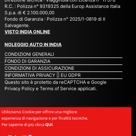
zat
nia
sta
R.C. : Polizza n° 9319325 della Europ Assistance Italia
pr
S.p.a. di € 2.100.000,00
o
etc
ta
op
Fondo di Garanzia : Polizza n° 2025/1-0819 di Il
su
è
un’
rie
Salvagente.
mi
un
es
tar
VISTO INDIA ONLINE
su
o
pe
io
ra
str
rie
un
NOLEGGIO AUTO IN INDIA
pe
ao
nz
a
CONDIZIONI GENERALI
r
rdi
a
pe
FONDO DI GARANZIA
noi
na
ch
rs
CONDIZIONI DI ASSICURAZIONE
tre
rio
e
on
INFORMATIVA PRIVACY
||
EU GDPR
da
to
po
a
Questo sito è protetto da reCAPTCHA e Google
Via
ur
rte
am
Privacy Policy
e
Terms of Service
applicati.
ggi
op
re
abi
ndi
er
mo
le
a.
ato
nel
e
Utilizziamo Cookie per offrire una migliore
Es
r
cu
si
esperienza di navigazione e per finalità tecniche.
pe
ch
or
mp
Per saperne di più clicca
QUI
.
rie
e
e.
ati