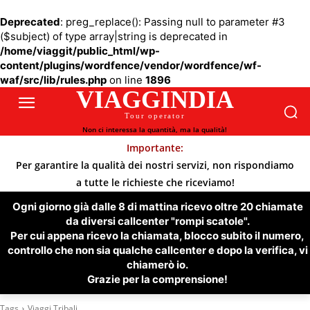
Deprecated
: preg_replace(): Passing null to parameter #3
($subject) of type array|string is deprecated in
/home/viaggit/public_html/wp-
content/plugins/wordfence/vendor/wordfence/wf-
waf/src/lib/rules.php
on line
1896
VIAGGINDIA
Tour operator
Non ci interessa la quantità, ma la qualità!
Importante:
Per garantire la qualità dei nostri servizi, non rispondiamo
a tutte le richieste che riceviamo!
Ogni giorno già dalle 8 di mattina ricevo oltre 20 chiamate
da diversi callcenter "rompi scatole".
Per cui appena ricevo la chiamata, blocco subito il numero,
controllo che non sia qualche callcenter e dopo la verifica, vi
chiamerò io.
Grazie per la comprensione!
Tags
Viaggi Tribali