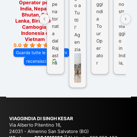
Operator per
pe
ggi
no
o a
India, Nepal,
na
ndi
str
Tu
Bhutan, Sri
tor
a
o
tti
Lanka, Birmania,
nat
To
via
Cambogia,
l'
Indonesia e
a
ur
ggi
Ag
Vietnam
dal
Op
o
en
5.0
Raj
er
in
zia
Guarda tutte le recensioni
ast
ato
Ind
di
recensisci su
ha
r
ia,
Via
n
pe
tra
ggI
co
r
De
ndi
n
Ind
lhi
a
du
ia,
e
di
e
Ne
Va
Ke
am
pal
ra
sar
ich
,
na
. È
VIAGGINDIA DI SINGH KESAR
e
Bh
si
un'
Via Alberto Pitentino 16,
co
uta
(S
ag
24031 - Almenno San Salvatore (BG)
n
n,
ett