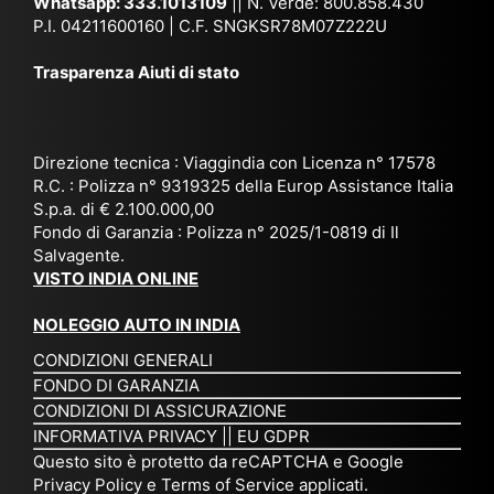
en
Whatsapp:
333.1013109
|| N. Verde: 800.858.430
via
Sri
em
P.I. 04211600160 | C.F. SNGKSR78M07Z222U
zia
ggi
La
br
affi
Trasparenza Aiuti di stato
o
nk
e
da
or
a,
20
bil
ga
Bir
25
e e
niz
ma
), è
il
Direzione tecnica : Viaggindia con Licenza n° 17578
zat
nia
sta
R.C. : Polizza n° 9319325 della Europ Assistance Italia
pr
S.p.a. di € 2.100.000,00
o
etc
ta
op
Fondo di Garanzia : Polizza n° 2025/1-0819 di Il
su
è
un’
rie
Salvagente.
mi
un
es
tar
VISTO INDIA ONLINE
su
o
pe
io
ra
str
rie
un
NOLEGGIO AUTO IN INDIA
pe
ao
nz
a
CONDIZIONI GENERALI
r
rdi
a
pe
FONDO DI GARANZIA
noi
na
ch
rs
CONDIZIONI DI ASSICURAZIONE
tre
rio
e
on
INFORMATIVA PRIVACY
||
EU GDPR
da
to
po
a
Questo sito è protetto da reCAPTCHA e Google
Via
ur
rte
am
Privacy Policy
e
Terms of Service
applicati.