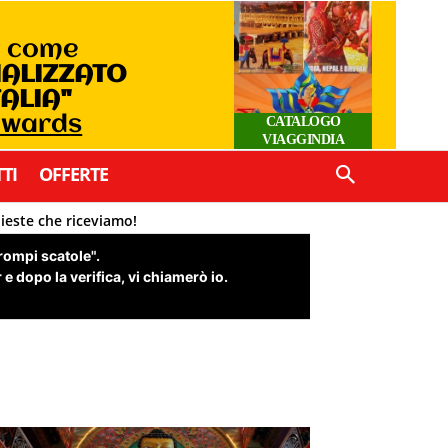
o come
IALIZZATO
TALIA"
 Awards
CATALOGO
VIAGGINDIA
TI
OFFERTE
hieste che riceviamo!
"rompi scatole".
e dopo la verifica, vi chiamerò io.