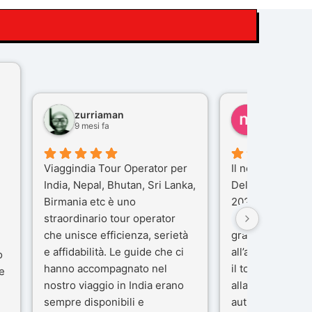
zurriaman
marco feli
9 mesi fa
10 mesi fa
Viaggindia Tour Operator per
Il nostro viaggio 
India, Nepal, Bhutan, Sri Lanka,
Delhi e Varanas
Birmania etc è uno
2025), è stata u
straordinario tour operator
che porteremo n
che unisce efficienza, serietà
gran parte del m
e affidabilità. Le guide che ci
all’agenzia che 
o
hanno accompagnato nel
il tour con cura 
e
nostro viaggio in India erano
alla nostra guida
sempre disponibili e
autista che ci h