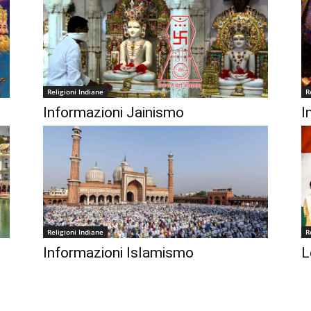
Religioni Indiane
R
Informazioni Jainismo
I
Religioni Indiane
R
Informazioni Islamismo
L