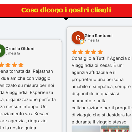
Cosa dicono i nostri clienti
Gina Rantucci
7 mesi fa
Ornella Oldoni
5 mesi fa
Consiglio a Tutti l' Agenzia di
ViaggIndia di Kesar. È un'
ena tornata dal Rajasthan
agenzia affidabile e il
 due amiche con viaggio
proprietario una persona
anizzato su misura per noi
amabile e simpatica, sempre
 da Viaggindia. Esperienza
disponibile in qualsiasi
ca, organizzazione perfetta
momento e nella
za nessun intoppo. Un
collaborazione per il progett
graziamento va a Kesaer
di viaggio che si desidera far
olare agenzia , ringrazio
e durante il viaggio stesso.
to la nostra guida
Siamo stati 3 settimane in