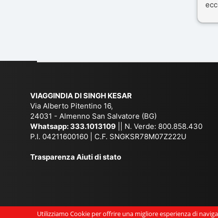
ecc
nos
Mal
dif
per 
con
VIAGGINDIA DI SINGH KESAR
Via Alberto Pitentino 16,
24031 - Almenno San Salvatore (BG)
Whatsapp:
333.1013109
|| N. Verde: 800.858.430
P.I. 04211600160 | C.F. SNGKSR78M07Z222U
Trasparenza Aiuti di stato
Utilizziamo Cookie per offrire una migliore esperienza di navigaz