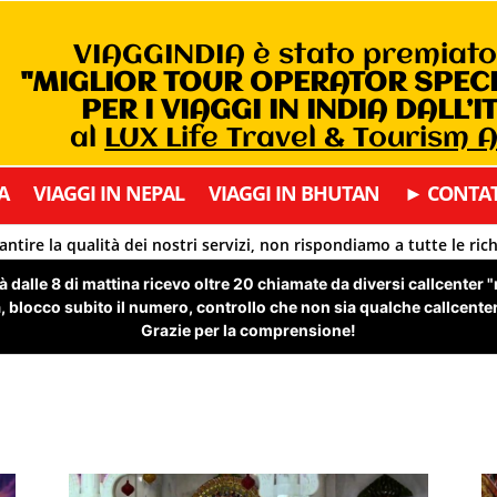
VIAGGINDIA è stato premiat
"MIGLIOR TOUR OPERATOR SPEC
PER I VIAGGI IN INDIA DALL’I
al
LUX Life Travel & Tourism
A
VIAGGI IN NEPAL
VIAGGI IN BHUTAN
► CONTAT
antire la qualità dei nostri servizi, non rispondiamo a tutte le ric
 dalle 8 di mattina ricevo oltre 20 chiamate da diversi callcenter 
 blocco subito il numero, controllo che non sia qualche callcenter 
Grazie per la comprensione!