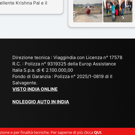
ellente Krishna Pal e il
India a novembre 2025, 5
tro bravissimo autista
amici e il viaggio alla scoper
ik. Viaggio che sarà’
del Rajasthan e Varanasi è
ficile per me dimenticare
stato bellissimo: grazie alla
le bellezze viste . Vi
guida a nostra disposizione 
siglio questa agenzia
ai servizi dell' Agenzia con
trattamento super da 5 stelle
per la scelta degli Hotel.
Direzione tecnica : Viaggindia con Licenza n° 17578
Kesar il proprietario dell'
R.C. : Polizza n° 9319325 della Europ Assistance
Agenzia ci ha fatto sognare
Italia S.p.a. di € 2.100.000,00
prima di partire: molto
Fondo di Garanzia : Polizza n° 2025/1-0819 di Il
Salvagente.
empatico e gentile inviando
VISTO INDIA ONLINE
tutto
l' occorrente( dal visto, al
NOLEGGIO AUTO IN INDIA
check-in ) in anticipo e a
sorpresa omaggio di
accoglienza. Davvero una
persona speciale e come
ione e per finalità tecniche. Per saperne di più clicca
QUI
.
prima esperienza si può