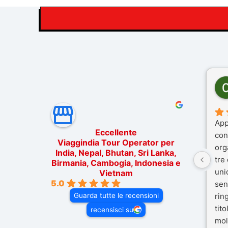
App
Eccellente
con
Viaggindia Tour Operator per
org
India, Nepal, Bhutan, Sri Lanka,
tre
Birmania, Cambogia, Indonesia e
uni
Vietnam
5.0
sen
Guarda tutte le recensioni
rin
tit
recensisci su
mol