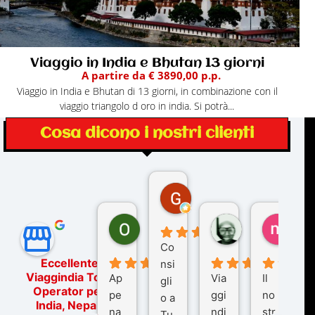
Viaggio in India e Bhutan 13 giorni
A partire da € 3890,00 p.p.
Viaggio in India e Bhutan di 13 giorni, in combinazione con il
viaggio triangolo d oro in india. Si potrà...
Cosa dicono i nostri clienti
Gina Rantucci
7 mesi fa
Ornella Oldoni
zurriaman
marc
6 mesi fa
9 mesi fa
10 me
Co
Eccellente
nsi
Viaggindia Tour
Ap
Via
Il
gli
Operator per
pe
ggi
no
o a
India, Nepal,
na
ndi
str
Tu