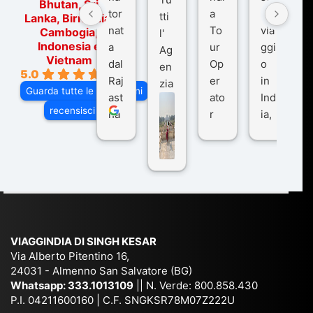
Bhutan, Sri
tor
a
o
tti
Lanka, Birmania,
nat
To
via
Cambogia,
l'
Indonesia e
a
ur
ggi
Ag
Vietnam
dal
Op
o
en
5.0
Raj
er
in
zia
Guarda tutte le recensioni
ast
ato
Ind
di
recensisci su
ha
r
ia,
Via
n
pe
tra
ggI
co
r
De
ndi
n
Ind
lhi
a
du
ia,
e
di
e
Ne
Va
Ke
am
pal
ra
sar
ich
,
na
. È
VIAGGINDIA DI SINGH KESAR
e
Bh
si
un'
Via Alberto Pitentino 16,
co
uta
(S
ag
24031 - Almenno San Salvatore (BG)
n
n,
ett
en
Whatsapp:
333.1013109
|| N. Verde: 800.858.430
via
Sri
em
P.I. 04211600160 | C.F. SNGKSR78M07Z222U
zia