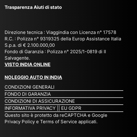
ggi
La
br
affi
Trasparenza Aiuti di stato
o
nk
e
da
or
a,
20
bil
ga
Bir
25
e e
niz
ma
), è
il
Direzione tecnica : Viaggindia con Licenza n° 17578
zat
nia
sta
R.C. : Polizza n° 9319325 della Europ Assistance Italia
pr
S.p.a. di € 2.100.000,00
o
etc
ta
op
Fondo di Garanzia : Polizza n° 2025/1-0819 di Il
su
è
un’
rie
Salvagente.
mi
un
es
tar
VISTO INDIA ONLINE
su
o
pe
io
ra
str
rie
un
NOLEGGIO AUTO IN INDIA
pe
ao
nz
a
CONDIZIONI GENERALI
r
rdi
a
pe
FONDO DI GARANZIA
noi
na
ch
rs
CONDIZIONI DI ASSICURAZIONE
tre
rio
e
on
INFORMATIVA PRIVACY
||
EU GDPR
da
to
po
a
Questo sito è protetto da reCAPTCHA e Google
Via
ur
rte
am
Privacy Policy
e
Terms of Service
applicati.
ggi
op
re
abi
ndi
er
mo
le