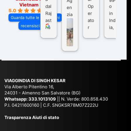
Ag
Vietnam
dal
Op
o
en
5.0
Raj
er
in
zia
Guarda tutte le recensioni
ast
ato
Ind
di
recensisci su
ha
r
ia,
Via
n
pe
tra
ggI
co
r
De
ndi
n
Ind
lhi
a
du
ia,
e
di
e
Ne
Va
Ke
am
pal
ra
sar
ich
,
na
. È
VIAGGINDIA DI SINGH KESAR
e
Bh
si
un'
Via Alberto Pitentino 16,
co
uta
(S
ag
24031 - Almenno San Salvatore (BG)
n
n,
ett
en
Whatsapp:
333.1013109
|| N. Verde: 800.858.430
via
Sri
em
P.I. 04211600160 | C.F. SNGKSR78M07Z222U
zia
ggi
La
br
affi
Trasparenza Aiuti di stato
o
nk
e
da
or
a,
20
bil