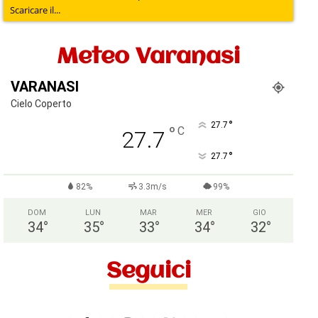
Scaricare il...
Meteo Varanasi
VARANASI
Cielo Coperto
°
27.7
°
C
27.7
°
27.7
82%
3.3m/s
99%
DOM
LUN
MAR
MER
GIO
34
°
35
°
33
°
34
°
32
°
Seguici