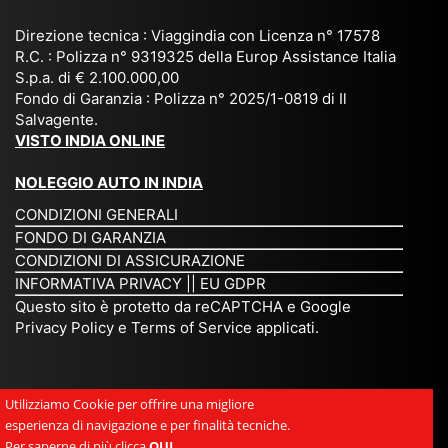
ga
Bir
25
e e
niz
ma
), è
il
Direzione tecnica : Viaggindia con Licenza n° 17578
zat
nia
sta
R.C. : Polizza n° 9319325 della Europ Assistance Italia
pr
S.p.a. di € 2.100.000,00
o
etc
ta
op
Fondo di Garanzia : Polizza n° 2025/1-0819 di Il
su
è
un’
rie
Salvagente.
mi
un
es
tar
VISTO INDIA ONLINE
su
o
pe
io
ra
str
rie
un
NOLEGGIO AUTO IN INDIA
pe
ao
nz
a
CONDIZIONI GENERALI
r
rdi
a
pe
FONDO DI GARANZIA
noi
na
ch
rs
CONDIZIONI DI ASSICURAZIONE
tre
rio
e
on
INFORMATIVA PRIVACY
||
EU GDPR
da
to
po
a
Questo sito è protetto da reCAPTCHA e Google
Via
ur
rte
am
Privacy Policy
e
Terms of Service
applicati.
ggi
op
re
abi
ndi
er
mo
le
a.
ato
nel
e
Utilizziamo Cookie per offrire una migliore
Es
r
cu
si
esperienza di navigazione e per finalità tecniche.
pe
ch
or
mp
Per saperne di più clicca
QUI
.