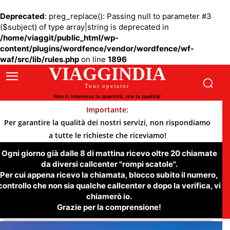
Deprecated
: preg_replace(): Passing null to parameter #3
($subject) of type array|string is deprecated in
/home/viaggit/public_html/wp-
content/plugins/wordfence/vendor/wordfence/wf-
waf/src/lib/rules.php
on line
1896
VIAGGINDIA
Tour operator
Non ci interessa la quantità, ma la qualità!
Importante:
Per garantire la qualità dei nostri servizi, non rispondiamo
a tutte le richieste che riceviamo!
Ogni giorno già dalle 8 di mattina ricevo oltre 20 chiamate
da diversi callcenter "rompi scatole".
Per cui appena ricevo la chiamata, blocco subito il numero,
controllo che non sia qualche callcenter e dopo la verifica, vi
chiamerò io.
Grazie per la comprensione!