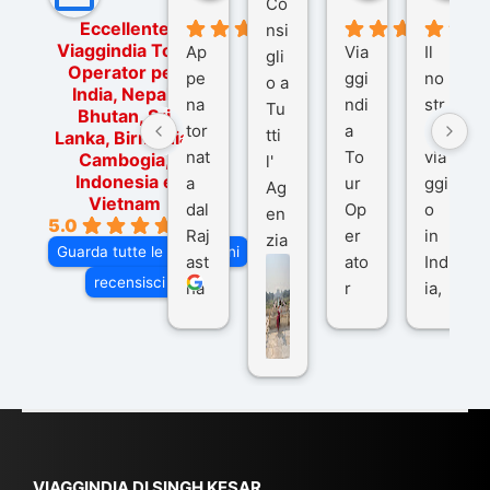
Co
Eccellente
nsi
Viaggindia Tour
Ap
Via
Il
gli
Operator per
pe
ggi
no
o a
India, Nepal,
na
ndi
str
Tu
Bhutan, Sri
tor
a
o
tti
Lanka, Birmania,
nat
To
via
Cambogia,
l'
Indonesia e
a
ur
ggi
Ag
Vietnam
dal
Op
o
en
5.0
Raj
er
in
zia
Guarda tutte le recensioni
ast
ato
Ind
di
recensisci su
ha
r
ia,
Via
n
pe
tra
ggI
co
r
De
ndi
n
Ind
lhi
a
du
ia,
e
di
e
Ne
Va
Ke
am
pal
ra
sar
ich
,
na
. È
VIAGGINDIA DI SINGH KESAR