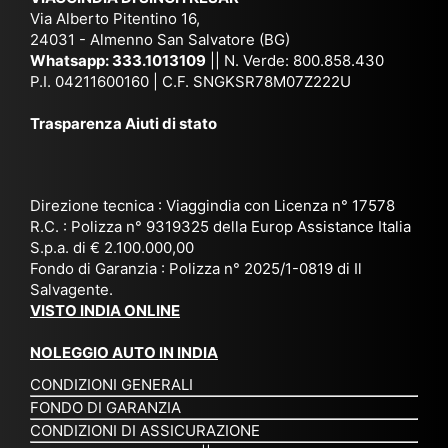
e
Bh
si
un'
Via Alberto Pitentino 16,
co
uta
(S
ag
24031 - Almenno San Salvatore (BG)
n
n,
ett
en
Whatsapp:
333.1013109
|| N. Verde: 800.858.430
via
Sri
em
P.I. 04211600160 | C.F. SNGKSR78M07Z222U
zia
ggi
La
br
affi
Trasparenza Aiuti di stato
o
nk
e
da
or
a,
20
bil
ga
Bir
25
e e
niz
ma
), è
il
Direzione tecnica : Viaggindia con Licenza n° 17578
zat
nia
sta
R.C. : Polizza n° 9319325 della Europ Assistance Italia
pr
S.p.a. di € 2.100.000,00
o
etc
ta
op
Fondo di Garanzia : Polizza n° 2025/1-0819 di Il
su
è
un’
rie
Salvagente.
mi
un
es
tar
VISTO INDIA ONLINE
su
o
pe
io
ra
str
rie
un
NOLEGGIO AUTO IN INDIA
pe
ao
nz
a
CONDIZIONI GENERALI
r
rdi
a
pe
FONDO DI GARANZIA
noi
na
ch
rs
CONDIZIONI DI ASSICURAZIONE
tre
rio
e
on