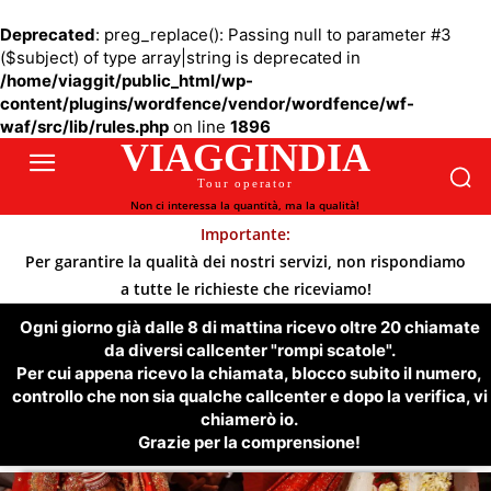
Deprecated
: preg_replace(): Passing null to parameter #3
($subject) of type array|string is deprecated in
/home/viaggit/public_html/wp-
content/plugins/wordfence/vendor/wordfence/wf-
waf/src/lib/rules.php
on line
1896
VIAGGINDIA
Tour operator
Non ci interessa la quantità, ma la qualità!
Importante:
Per garantire la qualità dei nostri servizi, non rispondiamo
a tutte le richieste che riceviamo!
Ogni giorno già dalle 8 di mattina ricevo oltre 20 chiamate
da diversi callcenter "rompi scatole".
Per cui appena ricevo la chiamata, blocco subito il numero,
controllo che non sia qualche callcenter e dopo la verifica, vi
chiamerò io.
Grazie per la comprensione!