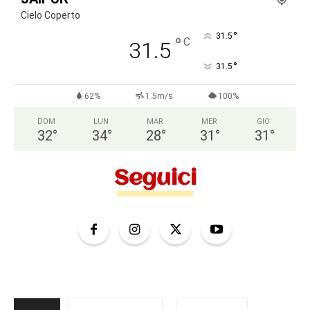
Cielo Coperto
°
31.5
°
C
31.5
°
31.5
62%
1.5m/s
100%
DOM
LUN
MAR
MER
GIO
32
°
34
°
28
°
31
°
31
°
Seguici