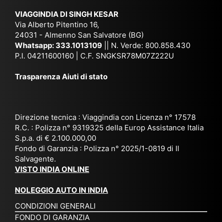
ich
,
na
. È
VIAGGINDIA DI SINGH KESAR
e
Bh
si
un'
Via Alberto Pitentino 16,
co
uta
(S
ag
24031 - Almenno San Salvatore (BG)
n
n,
ett
en
Whatsapp:
333.1013109
|| N. Verde: 800.858.430
via
Sri
em
P.I. 04211600160 | C.F. SNGKSR78M07Z222U
zia
ggi
La
br
affi
Trasparenza Aiuti di stato
o
nk
e
da
or
a,
20
bil
ga
Bir
25
e e
niz
ma
), è
il
Direzione tecnica : Viaggindia con Licenza n° 17578
zat
nia
sta
R.C. : Polizza n° 9319325 della Europ Assistance Italia
pr
S.p.a. di € 2.100.000,00
o
etc
ta
op
Fondo di Garanzia : Polizza n° 2025/1-0819 di Il
su
è
un’
rie
Salvagente.
mi
un
es
tar
VISTO INDIA ONLINE
su
o
pe
io
ra
str
rie
un
NOLEGGIO AUTO IN INDIA
pe
ao
nz
a
CONDIZIONI GENERALI
r
rdi
a
pe
FONDO DI GARANZIA
noi
na
ch