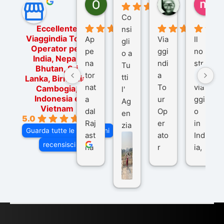
Ornella Oldoni
zurriaman
ma
6 mesi fa
9 mesi fa
10
Co
Eccellente
nsi
Viaggindia Tour
Ap
Via
Il
gli
Operator per
pe
ggi
no
o a
India, Nepal,
na
ndi
str
Tu
Bhutan, Sri
tor
a
o
tti
Lanka, Birmania,
nat
To
via
Cambogia,
l'
Indonesia e
a
ur
ggi
Ag
Vietnam
dal
Op
o
en
5.0
Raj
er
in
zia
Guarda tutte le recensioni
ast
ato
Ind
di
recensisci su
ha
r
ia,
Via
n
pe
tra
ggI
co
r
De
ndi
n
Ind
lhi
a
du
ia,
e
di
e
Ne
Va
Ke
am
pal
ra
sar