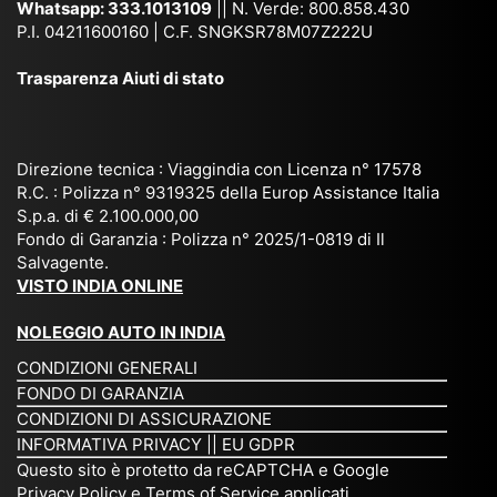
n
n,
ett
en
Whatsapp:
333.1013109
|| N. Verde: 800.858.430
via
Sri
em
P.I. 04211600160 | C.F. SNGKSR78M07Z222U
zia
ggi
La
br
affi
Trasparenza Aiuti di stato
o
nk
e
da
or
a,
20
bil
ga
Bir
25
e e
niz
ma
), è
il
Direzione tecnica : Viaggindia con Licenza n° 17578
zat
nia
sta
R.C. : Polizza n° 9319325 della Europ Assistance Italia
pr
S.p.a. di € 2.100.000,00
o
etc
ta
op
Fondo di Garanzia : Polizza n° 2025/1-0819 di Il
su
è
un’
rie
Salvagente.
mi
un
es
tar
VISTO INDIA ONLINE
su
o
pe
io
ra
str
rie
un
NOLEGGIO AUTO IN INDIA
pe
ao
nz
a
CONDIZIONI GENERALI
r
rdi
a
pe
FONDO DI GARANZIA
noi
na
ch
rs
CONDIZIONI DI ASSICURAZIONE
tre
rio
e
on
INFORMATIVA PRIVACY
||
EU GDPR
da
to
po
a
Questo sito è protetto da reCAPTCHA e Google
Via
ur
rte
am
Privacy Policy
e
Terms of Service
applicati.