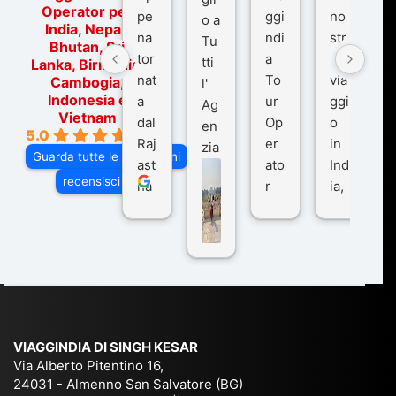
Operator per
pe
ggi
no
o a
India, Nepal,
na
ndi
str
Tu
Bhutan, Sri
tor
a
o
tti
Lanka, Birmania,
nat
To
via
Cambogia,
l'
Indonesia e
a
ur
ggi
Ag
Vietnam
dal
Op
o
en
5.0
Raj
er
in
zia
Guarda tutte le recensioni
ast
ato
Ind
di
recensisci su
ha
r
ia,
Via
n
pe
tra
ggI
co
r
De
ndi
n
Ind
lhi
a
du
ia,
e
di
e
Ne
Va
Ke
am
pal
ra
sar
ich
,
na
. È
VIAGGINDIA DI SINGH KESAR
e
Bh
si
un'
Via Alberto Pitentino 16,
co
uta
(S
ag
24031 - Almenno San Salvatore (BG)