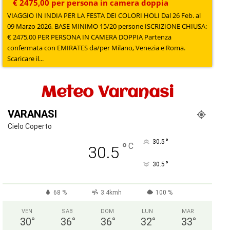
€ 2475,00 per persona in camera doppia
VIAGGIO IN INDIA PER LA FESTA DEI COLORI HOLI Dal 26 Feb. al
09 Marzo 2026, BASE MINIMO 15/20 persone ISCRIZIONE CHIUSA:
€ 2475,00 PER PERSONA IN CAMERA DOPPIA Partenza
confermata con EMIRATES da/per Milano, Venezia e Roma.
Scaricare il...
Meteo Varanasi
VARANASI
Cielo Coperto
°
30.5
°
C
30.5
°
30.5
68 %
3.4kmh
100 %
VEN
SAB
DOM
LUN
MAR
30
°
36
°
36
°
32
°
33
°