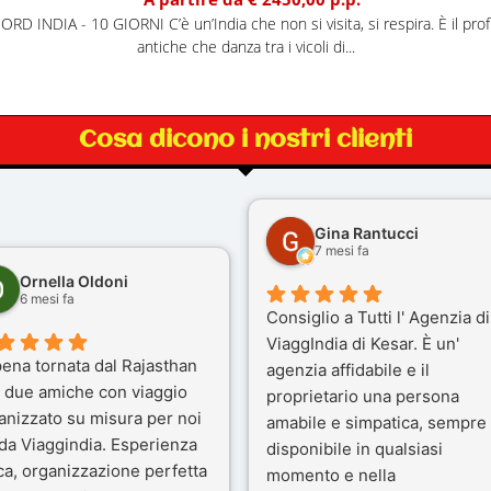
RD INDIA - 10 GIORNI C’è un’India che non si visita, si respira. È il pro
antiche che danza tra i vicoli di...
Cosa dicono i nostri clienti
Gina Rantucci
7 mesi fa
Ornella Oldoni
6 mesi fa
Consiglio a Tutti l' Agenzia di
ViaggIndia di Kesar. È un'
ena tornata dal Rajasthan
agenzia affidabile e il
 due amiche con viaggio
proprietario una persona
anizzato su misura per noi
amabile e simpatica, sempre
 da Viaggindia. Esperienza
disponibile in qualsiasi
ca, organizzazione perfetta
momento e nella