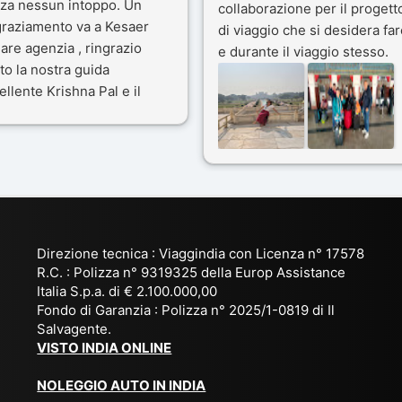
za nessun intoppo. Un
collaborazione per il progett
graziamento va a Kesaer
di viaggio che si desidera far
olare agenzia , ringrazio
e durante il viaggio stesso.
to la nostra guida
Siamo stati 3 settimane in
ellente Krishna Pal e il
India a novembre 2025, 5
tro bravissimo autista
amici e il viaggio alla scoper
ik. Viaggio che sarà’
del Rajasthan e Varanasi è
ficile per me dimenticare
stato bellissimo: grazie alla
le bellezze viste . Vi
guida a nostra disposizione 
siglio questa agenzia
ai servizi dell' Agenzia con
trattamento super da 5 stelle
per la scelta degli Hotel.
Direzione tecnica : Viaggindia con Licenza n° 17578
Kesar il proprietario dell'
R.C. : Polizza n° 9319325 della Europ Assistance
Agenzia ci ha fatto sognare
Italia S.p.a. di € 2.100.000,00
prima di partire: molto
Fondo di Garanzia : Polizza n° 2025/1-0819 di Il
Salvagente.
empatico e gentile inviando
VISTO INDIA ONLINE
tutto
l' occorrente( dal visto, al
NOLEGGIO AUTO IN INDIA
check-in ) in anticipo e a