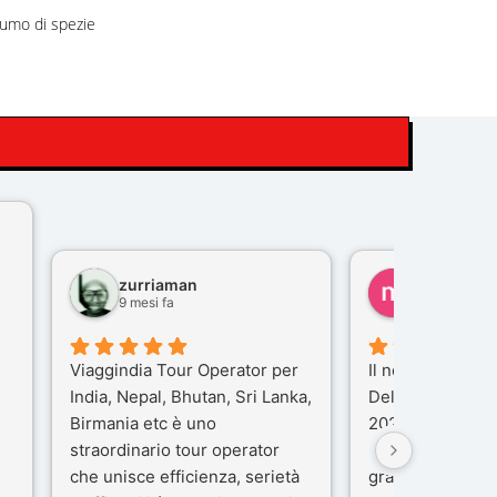
fumo di spezie
zurriaman
marco feli
9 mesi fa
10 mesi fa
Viaggindia Tour Operator per
Il nostro viaggio 
India, Nepal, Bhutan, Sri Lanka,
Delhi e Varanas
Birmania etc è uno
2025), è stata u
straordinario tour operator
che porteremo n
che unisce efficienza, serietà
gran parte del m