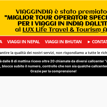
VIAGGINDIA è stato premiat
"MIGLIOR TOUR OPERATOR SPEC
PER I VIAGGI IN INDIA DALL’I
al
LUX Life Travel & Tourism
A
VIAGGI IN NEPAL
VIAGGI IN BHUTAN
► CONTAT
antire la qualità dei nostri servizi, non rispondiamo a tutte le ric
 dalle 8 di mattina ricevo oltre 20 chiamate da diversi callcenter 
 blocco subito il numero, controllo che non sia qualche callcenter 
Grazie per la comprensione!