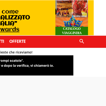
o come
IALIZZATO
TALIA"
 Awards
CATALOGO
VIAGGINDIA
TI
OFFERTE
hieste che riceviamo!
"rompi scatole".
e dopo la verifica, vi chiamerò io.