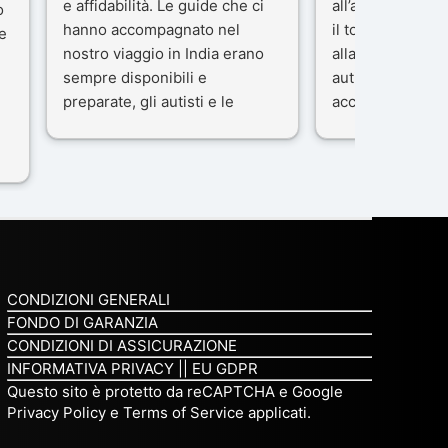
e affidabilità. Le guide che ci
all’agenzia che 
o
hanno accompagnato nel
il tour con cura 
e
nostro viaggio in India erano
alla nostra guida
sempre disponibili e
autista che ci h
preparate, gli autisti e le
accompagnati c
macchine di primo livello, gli
professionalità,
ta
alberghi sempre molto
passione.
confortevoli. Kesar Singh è un
Ci siamo sentiti 
organizzatore di altissimo
sicuro fin dal pr
e
livello e di grande
L’organizzazione
disponibilità, pensa a tutto in
impeccabile: ogn
maniera efficiente anche nei
ben pensata, ogn
minimi particolari.
curato, e ogni 
CONDIZIONI GENERALI
Consigliatissimo!
qualcosa di spec
FONDO DI GARANZIA
non è stata solo
CONDIZIONI DI ASSICURAZIONE
del territorio, 
INFORMATIVA PRIVACY
||
EU GDPR
compagno e un 
Questo sito è protetto da reCAPTCHA e Google
Privacy Policy
e
Terms of Service
applicati.
viaggio prezioso
raccontare storie