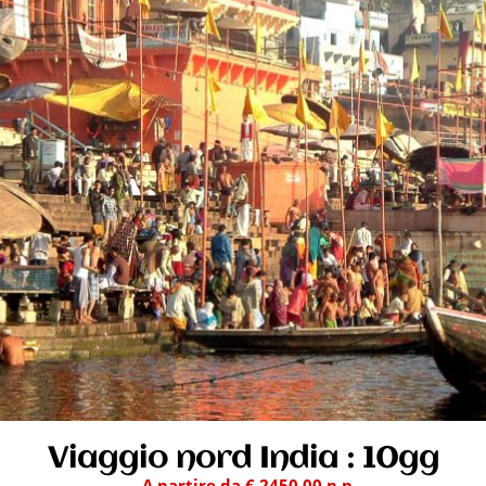
Viaggio nord India : 10gg
A partire da € 2450,00 p.p.