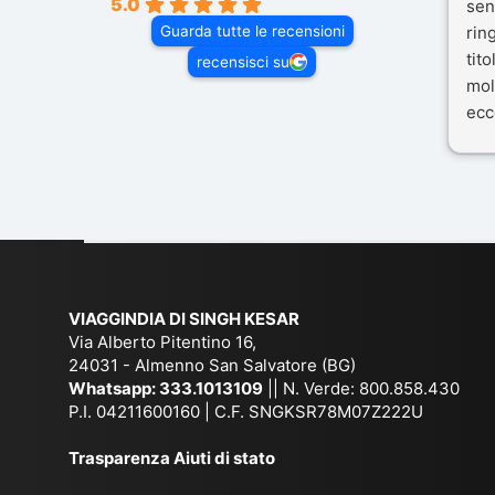
5.0
sen
Guarda tutte le recensioni
rin
tit
recensisci su
mol
ecc
nos
Mal
dif
per 
con
VIAGGINDIA DI SINGH KESAR
Via Alberto Pitentino 16,
24031 - Almenno San Salvatore (BG)
Whatsapp:
333.1013109
|| N. Verde: 800.858.430
P.I. 04211600160 | C.F. SNGKSR78M07Z222U
Trasparenza Aiuti di stato