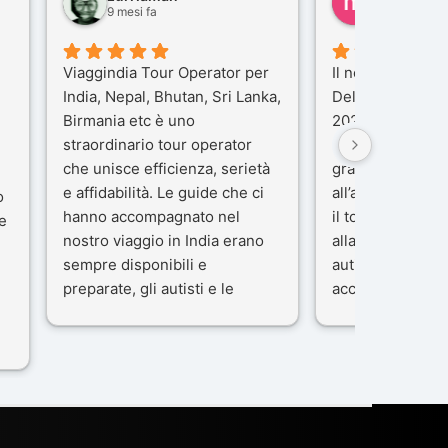
9 mesi fa
10 mesi fa
Viaggindia Tour Operator per
Il nostro viaggio 
India, Nepal, Bhutan, Sri Lanka,
Delhi e Varanas
Birmania etc è uno
2025), è stata u
straordinario tour operator
che porteremo n
che unisce efficienza, serietà
gran parte del m
e affidabilità. Le guide che ci
all’agenzia che 
o
hanno accompagnato nel
il tour con cura 
e
nostro viaggio in India erano
alla nostra guida
sempre disponibili e
autista che ci h
preparate, gli autisti e le
accompagnati c
macchine di primo livello, gli
professionalità,
ta
alberghi sempre molto
passione.
confortevoli. Kesar Singh è un
Ci siamo sentiti 
organizzatore di altissimo
sicuro fin dal pr
e
livello e di grande
L’organizzazione
disponibilità, pensa a tutto in
impeccabile: ogn