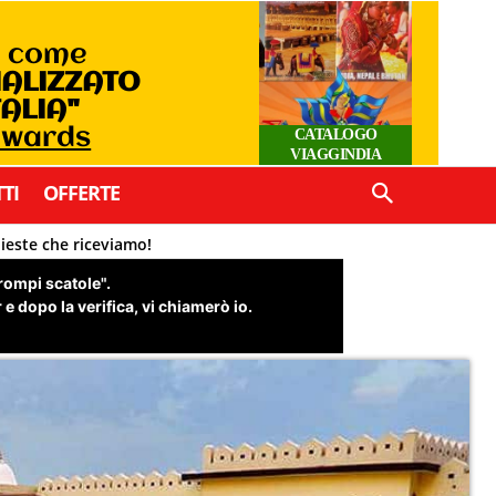
o come
IALIZZATO
TALIA"
 Awards
CATALOGO
VIAGGINDIA
TI
OFFERTE
hieste che riceviamo!
"rompi scatole".
e dopo la verifica, vi chiamerò io.