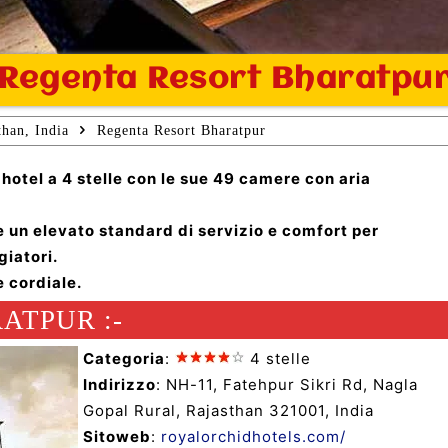
Regenta Resort Bharatpu
than, India
Regenta Resort Bharatpur
hotel a 4 stelle con le sue 49 camere con aria
e un elevato standard di servizio e comfort per
giatori.
e cordiale.
ATPUR :-
Categoria
:
4 stelle
Indirizzo
: NH-11, Fatehpur Sikri Rd, Nagla
Gopal Rural, Rajasthan 321001, India
Sitoweb
:
royalorchidhotels.com/