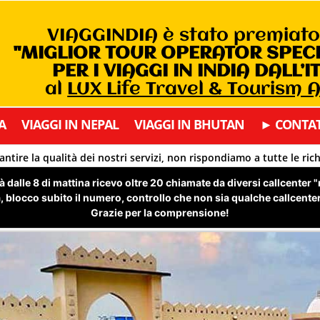
VIAGGINDIA è stato premiat
"MIGLIOR TOUR OPERATOR SPEC
PER I VIAGGI IN INDIA DALL’I
al
LUX Life Travel & Tourism
A
VIAGGI IN NEPAL
VIAGGI IN BHUTAN
► CONTAT
antire la qualità dei nostri servizi, non rispondiamo a tutte le ric
 dalle 8 di mattina ricevo oltre 20 chiamate da diversi callcenter 
 blocco subito il numero, controllo che non sia qualche callcenter 
Grazie per la comprensione!