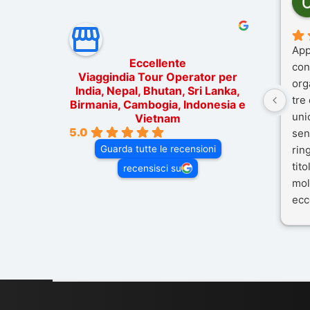
App
Eccellente
con
Viaggindia Tour Operator per
org
India, Nepal, Bhutan, Sri Lanka,
tre
Birmania, Cambogia, Indonesia e
uni
Vietnam
5.0
sen
Guarda tutte le recensioni
rin
tit
recensisci su
mol
ecc
nos
Mal
dif
per 
con