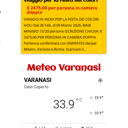
Viaggio per la Festa dei colori
€ 2475,00 per persona in camera
m
doppia
VIAGGIO IN INDIA PER LA FESTA DEI COLORI
HOLI Dal 26 Feb. al 09 Marzo 2026, BASE
MINIMO 15/20 persone ISCRIZIONE CHIUSA: €
2475,00 PER PERSONA IN CAMERA DOPPIA
i
Partenza confermata con EMIRATES da/per
Milano, Venezia e Roma. Scaricare il...
Meteo Varanasi
VARANASI
Cielo Coperto
°
33.9
°
C
33.9
°
33.9