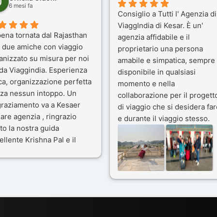
6 mesi fa
Consiglio a Tutti l' Agenzia di
ViaggIndia di Kesar. È un'
ena tornata dal Rajasthan
agenzia affidabile e il
 due amiche con viaggio
proprietario una persona
anizzato su misura per noi
amabile e simpatica, sempre
 da Viaggindia. Esperienza
disponibile in qualsiasi
ca, organizzazione perfetta
momento e nella
za nessun intoppo. Un
collaborazione per il progett
graziamento va a Kesaer
di viaggio che si desidera far
olare agenzia , ringrazio
e durante il viaggio stesso.
to la nostra guida
Siamo stati 3 settimane in
ellente Krishna Pal e il
India a novembre 2025, 5
tro bravissimo autista
amici e il viaggio alla scoper
ik. Viaggio che sarà’
del Rajasthan e Varanasi è
ficile per me dimenticare
stato bellissimo: grazie alla
le bellezze viste . Vi
guida a nostra disposizione 
siglio questa agenzia
ai servizi dell' Agenzia con
trattamento super da 5 stelle