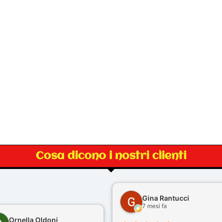
Cosa dicono i nostri clienti
Gina Rantucci
7 mesi fa
Ornella Oldoni