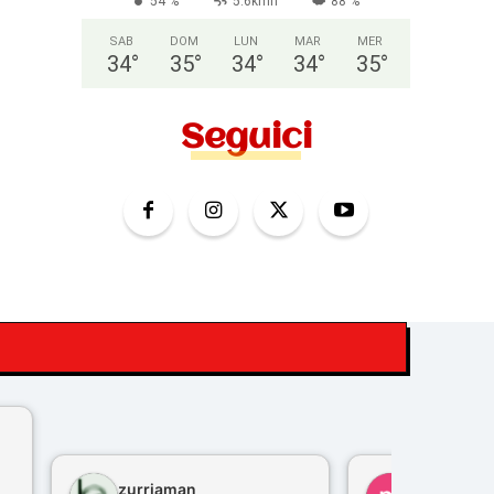
54 %
5.6kmh
88 %
SAB
DOM
LUN
MAR
MER
34
°
35
°
34
°
34
°
35
°
Seguici
zurriaman
marco feli