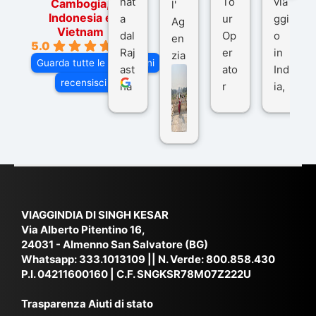
nat
To
via
Cambogia,
l'
Indonesia e
a
ur
ggi
Ag
Vietnam
dal
Op
o
en
5.0
Raj
er
in
zia
Guarda tutte le recensioni
ast
ato
Ind
di
recensisci su
ha
r
ia,
Via
n
pe
tra
ggI
co
r
De
ndi
n
Ind
lhi
a
du
ia,
e
di
e
Ne
Va
Ke
am
pal
ra
sar
ich
,
na
. È
VIAGGINDIA DI SINGH KESAR
e
Bh
si
un'
Via Alberto Pitentino 16,
co
uta
(S
ag
24031 - Almenno San Salvatore (BG)
n
n,
ett
en
Whatsapp:
333.1013109
|| N. Verde: 800.858.430
via
Sri
em
P.I. 04211600160 | C.F. SNGKSR78M07Z222U
zia
ggi
La
br
affi
Trasparenza Aiuti di stato
o
nk
e
da