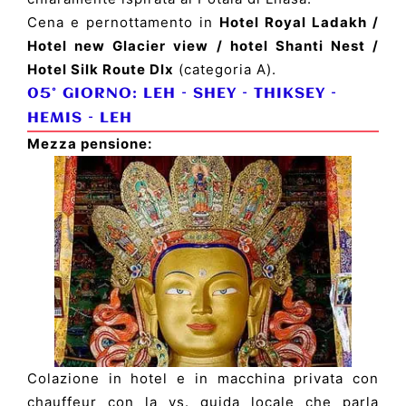
Cena e pernottamento in
Hotel Royal Ladakh /
Hotel new Glacier view / hotel Shanti Nest /
Hotel Silk Route Dlx
(categoria A).
05° GIORNO:
LEH
–
SHEY
–
THIKSEY
–
HEMIS
–
LEH
Mezza pensione:
Colazione in hotel e in macchina privata con
chauffeur con la vs. guida locale che parla