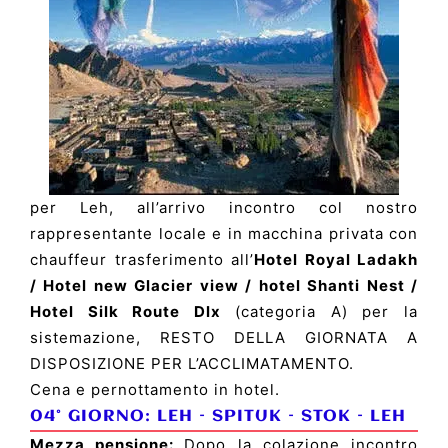
per Leh, all’arrivo incontro col nostro
rappresentante locale e in macchina privata con
chauffeur trasferimento all’
Hotel Royal Ladakh
/ Hotel new Glacier view / hotel Shanti Nest /
Hotel Silk Route Dlx
(categoria A) per la
sistemazione, RESTO DELLA GIORNATA A
DISPOSIZIONE PER L’ACCLIMATAMENTO.
Cena e pernottamento in hotel.
04° GIORNO:
LEH
–
SPITUK
–
STOK
–
LEH
Mezza pensione:
Dopo la colazione incontro