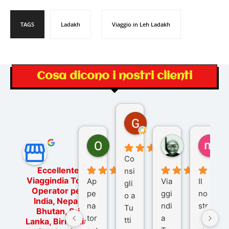
TAGS
Ladakh
Viaggio in Leh Ladakh
Cosa dicono i nostri clienti
Gina Rantucci
7 mesi fa
Ornella Oldoni
zurriaman
ma
6 mesi fa
9 mesi fa
10
Co
Eccellente
nsi
Viaggindia Tour
Ap
Via
Il
gli
Operator per
pe
ggi
no
o a
India, Nepal,
na
ndi
str
Tu
Bhutan, Sri
tor
a
o
tti
Lanka, Birmania,