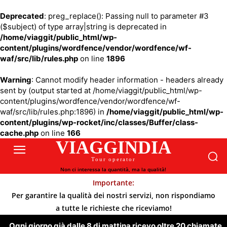
Deprecated
: preg_replace(): Passing null to parameter #3
($subject) of type array|string is deprecated in
/home/viaggit/public_html/wp-
content/plugins/wordfence/vendor/wordfence/wf-
waf/src/lib/rules.php
on line
1896
Warning
: Cannot modify header information - headers already
sent by (output started at /home/viaggit/public_html/wp-
content/plugins/wordfence/vendor/wordfence/wf-
waf/src/lib/rules.php:1896) in
/home/viaggit/public_html/wp-
content/plugins/wp-rocket/inc/classes/Buffer/class-
cache.php
on line
166
VIAGGINDIA
Tour operator
Non ci interessa la quantità, ma la qualità!
Importante:
Per garantire la qualità dei nostri servizi, non rispondiamo
a tutte le richieste che riceviamo!
Ogni giorno già dalle 8 di mattina ricevo oltre 20 chiamate