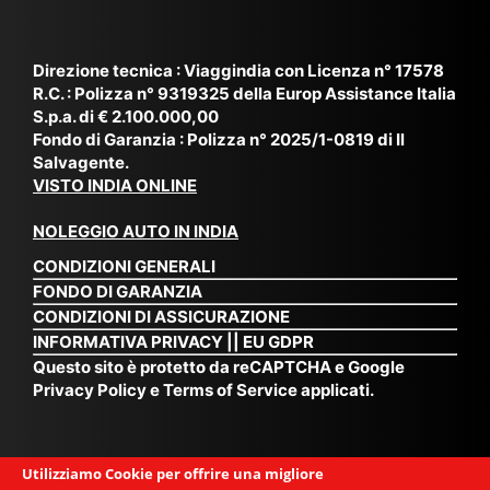
or
a,
20
bil
ga
Bir
25
e e
niz
ma
), è
il
Direzione tecnica : Viaggindia con Licenza n° 17578
zat
nia
sta
R.C. : Polizza n° 9319325 della Europ Assistance Italia
pr
S.p.a. di € 2.100.000,00
o
etc
ta
op
Fondo di Garanzia : Polizza n° 2025/1-0819 di Il
su
è
un’
rie
Salvagente.
mi
un
es
tar
VISTO INDIA ONLINE
su
o
pe
io
ra
str
rie
un
NOLEGGIO AUTO IN INDIA
pe
ao
nz
a
CONDIZIONI GENERALI
r
rdi
a
pe
FONDO DI GARANZIA
noi
na
ch
rs
CONDIZIONI DI ASSICURAZIONE
tre
rio
e
on
INFORMATIVA PRIVACY
||
EU GDPR
da
to
po
a
Questo sito è protetto da reCAPTCHA e Google
Via
ur
rte
am
Privacy Policy
e
Terms of Service
applicati.
ggi
op
re
abi
ndi
er
mo
le
a.
ato
nel
e
Utilizziamo Cookie per offrire una migliore
Es
r
cu
si