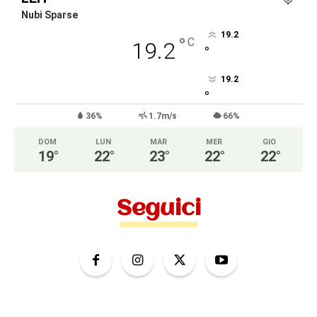
Nubi Sparse
19.2
°
C
19.2
°
19.2
°
36%
1.7m/s
66%
DOM
LUN
MAR
MER
GIO
19
°
22
°
23
°
22
°
22
°
Seguici