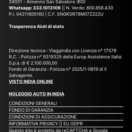
ag
24031 - Almenno San Salvatore (BG)
n
n,
ett
en
Whatsapp:
333.1013109
|| N. Verde: 800.858.430
via
Sri
em
P.I. 04211600160 | C.F. SNGKSR78M07Z222U
zia
ggi
La
br
affi
Trasparenza Aiuti di stato
o
nk
e
da
or
a,
20
bil
ga
Bir
25
e e
niz
ma
), è
il
Direzione tecnica : Viaggindia con Licenza n° 17578
zat
nia
sta
R.C. : Polizza n° 9319325 della Europ Assistance Italia
pr
S.p.a. di € 2.100.000,00
o
etc
ta
op
Fondo di Garanzia : Polizza n° 2025/1-0819 di Il
su
è
un’
rie
Salvagente.
mi
un
es
tar
VISTO INDIA ONLINE
su
o
pe
io
ra
str
rie
un
NOLEGGIO AUTO IN INDIA
pe
ao
nz
a
CONDIZIONI GENERALI
r
rdi
a
pe
FONDO DI GARANZIA
noi
na
ch
rs
CONDIZIONI DI ASSICURAZIONE
tre
rio
e
on
INFORMATIVA PRIVACY
||
EU GDPR
da
to
po
a
Questo sito è protetto da reCAPTCHA e Google