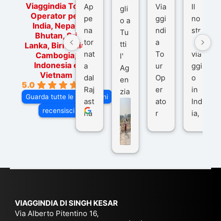
Viaggindia Tour
Ap
Via
Il
gli
Operator per
pe
ggi
no
o a
India, Nepal,
na
ndi
str
Tu
Bhutan, Sri
tor
a
o
tti
Lanka, Birmania,
nat
To
via
Cambogia,
l'
Indonesia e
a
ur
ggi
Ag
Vietnam
dal
Op
o
en
5.0
Raj
er
in
zia
Guarda tutte le recensioni
ast
ato
Ind
di
recensisci su
ha
r
ia,
Via
n
pe
tra
ggI
co
r
De
ndi
n
Ind
lhi
a
du
ia,
e
di
e
Ne
Va
Ke
am
pal
ra
sar
ich
,
na
. È
VIAGGINDIA DI SINGH KESAR
e
Bh
si
un'
Via Alberto Pitentino 16,
co
uta
(S