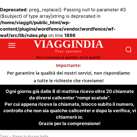
Deprecated
: preg_replace(): Passing null to parameter #3
($subject) of type array|string is deprecated in
/home/viaggit/public_html/wp-
content/plugins/wordfence/vendor/wordfence/wf-
waf/src/lib/rules.php
on line
1896
VIAGGINDIA
Tour operator
Non ci interessa la quantità, ma la qualità!
Importante:
Per garantire la qualità dei nostri servizi, non rispondiamo
a tutte le richieste che riceviamo!
Ogni giorno già dalle 8 di mattina ricevo oltre 20 chiamate
da diversi callcenter "rompi scatole".
Per cui appena ricevo la chiamata, blocco subito il numero,
controllo che non sia qualche callcenter e dopo la verifica, vi
chiamerò io.
Grazie per la comprensione!
Tags
Viaggi in Assam India