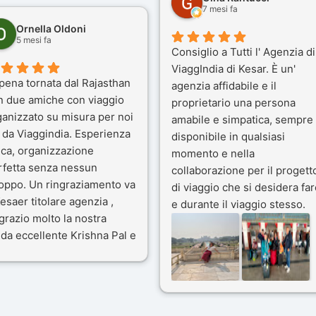
7 mesi fa
Ornella Oldoni
5 mesi fa
Consiglio a Tutti l' Agenzia di
ViaggIndia di Kesar. È un'
pena tornata dal Rajasthan
agenzia affidabile e il
n due amiche con viaggio
proprietario una persona
ganizzato su misura per noi
amabile e simpatica, sempre
 da Viaggindia. Esperienza
disponibile in qualsiasi
ica, organizzazione
momento e nella
rfetta senza nessun
collaborazione per il progett
toppo. Un ringraziamento va
di viaggio che si desidera far
esaer titolare agenzia ,
e durante il viaggio stesso.
grazio molto la nostra
Siamo stati 3 settimane in
da eccellente Krishna Pal e
India a novembre 2025, 5
nostro bravissimo autista
amici e il viaggio alla scoper
ik. Viaggio che sarà’
del Rajasthan e Varanasi è
ficile per me dimenticare
stato bellissimo: grazie alla
 le bellezze viste . Vi
guida a nostra disposizione 