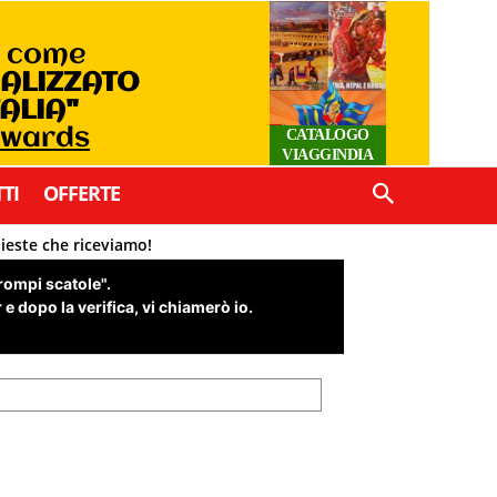
o come
IALIZZATO
TALIA"
Awards
CATALOGO
VIAGGINDIA
TI
OFFERTE
hieste che riceviamo!
"rompi scatole".
e dopo la verifica, vi chiamerò io.