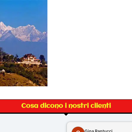
Cosa dicono i nostri clienti
Gina Rantucci