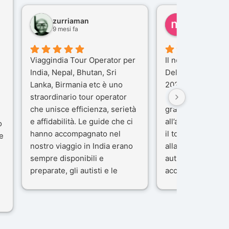
zurriaman
marco felisi
9 mesi fa
10 mesi fa
Viaggindia Tour Operator per
Il nostro viaggio i
India, Nepal, Bhutan, Sri
Delhi e Varanasi 
Lanka, Birmania etc è uno
2025), è stata un
straordinario tour operator
che porteremo ne
che unisce efficienza, serietà
gran parte del me
e affidabilità. Le guide che ci
all’agenzia che h
o
hanno accompagnato nel
il tour con cura e
e
nostro viaggio in India erano
alla nostra guida 
sempre disponibili e
autista che ci ha
preparate, gli autisti e le
accompagnati co
macchine di primo livello, gli
professionalità, g
ta
alberghi sempre molto
passione.
confortevoli. Kesar Singh è un
Ci siamo sentiti ac
organizzatore di altissimo
sicuro fin dal pri
e