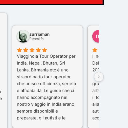
zurriaman
marco felisi
9 mesi fa
10 mesi fa
Viaggindia Tour Operator per
Il nostro viaggio i
India, Nepal, Bhutan, Sri
Delhi e Varanasi 
Lanka, Birmania etc è uno
2025), è stata un
straordinario tour operator
che porteremo ne
che unisce efficienza, serietà
gran parte del me
e affidabilità. Le guide che ci
all’agenzia che h
o
hanno accompagnato nel
il tour con cura e
e
nostro viaggio in India erano
alla nostra guida 
sempre disponibili e
autista che ci ha
preparate, gli autisti e le
accompagnati co
macchine di primo livello, gli
professionalità, g
ta