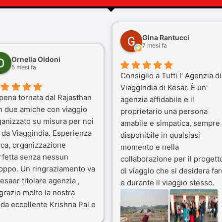
Gina Rantucci
7 mesi fa
Ornella Oldoni
5 mesi fa
Consiglio a Tutti l' Agenzia di
ViaggIndia di Kesar. È un'
pena tornata dal Rajasthan
agenzia affidabile e il
n due amiche con viaggio
proprietario una persona
ganizzato su misura per noi
amabile e simpatica, sempre
 da Viaggindia. Esperienza
disponibile in qualsiasi
ica, organizzazione
momento e nella
rfetta senza nessun
collaborazione per il progett
toppo. Un ringraziamento va
di viaggio che si desidera far
esaer titolare agenzia ,
e durante il viaggio stesso.
grazio molto la nostra
Siamo stati 3 settimane in
da eccellente Krishna Pal e
India a novembre 2025, 5
nostro bravissimo autista
amici e il viaggio alla scoper