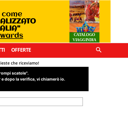
o come
IALIZZATO
TALIA"
Awards
CATALOGO
VIAGGINDIA
TI
OFFERTE
hieste che riceviamo!
"rompi scatole".
e dopo la verifica, vi chiamerò io.