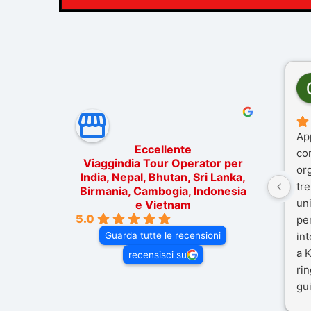
Ap
Eccellente
co
Viaggindia Tour Operator per
or
India, Nepal, Bhutan, Sri Lanka,
tre
Birmania, Cambogia, Indonesia
un
e Vietnam
5.0
pe
Guarda tutte le recensioni
in
a K
recensisci su
rin
gui
il 