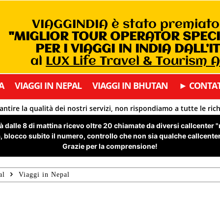
VIAGGINDIA è stato premiat
"MIGLIOR TOUR OPERATOR SPEC
PER I VIAGGI IN INDIA DALL’I
al
LUX Life Travel & Tourism 
A
VIAGGI IN NEPAL
VIAGGI IN BHUTAN
► CONTAT
antire la qualità dei nostri servizi, non rispondiamo a tutte le ric
 dalle 8 di mattina ricevo oltre 20 chiamate da diversi callcenter 
 blocco subito il numero, controllo che non sia qualche callcenter 
Grazie per la comprensione!
al
Viaggi in Nepal