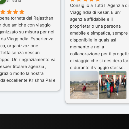
5 mesi fa
Consiglio a Tutti l' Agenzia di
ViaggIndia di Kesar. È un'
pena tornata dal Rajasthan
agenzia affidabile e il
n due amiche con viaggio
proprietario una persona
ganizzato su misura per noi
amabile e simpatica, sempre
 da Viaggindia. Esperienza
disponibile in qualsiasi
ica, organizzazione
momento e nella
rfetta senza nessun
collaborazione per il progett
toppo. Un ringraziamento va
di viaggio che si desidera far
esaer titolare agenzia ,
e durante il viaggio stesso.
grazio molto la nostra
Siamo stati 3 settimane in
da eccellente Krishna Pal e
India a novembre 2025, 5
nostro bravissimo autista
amici e il viaggio alla scoper
ik. Viaggio che sarà’
del Rajasthan e Varanasi è
ficile per me dimenticare
stato bellissimo: grazie alla
 le bellezze viste . Vi
guida a nostra disposizione 
nsiglio questa agenzia
ai servizi dell' Agenzia con
trattamento super da 5 stelle