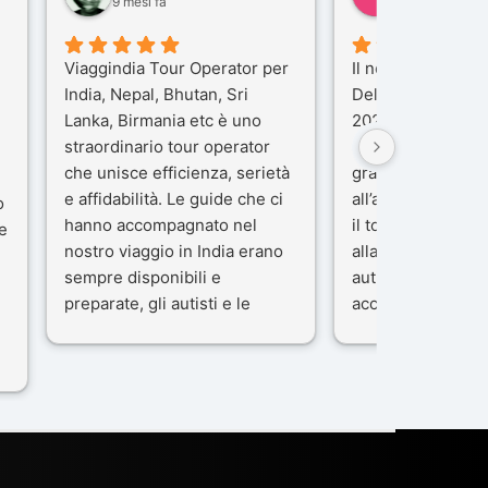
9 mesi fa
10 mesi fa
Viaggindia Tour Operator per
Il nostro viaggio i
India, Nepal, Bhutan, Sri
Delhi e Varanasi 
Lanka, Birmania etc è uno
2025), è stata un
straordinario tour operator
che porteremo ne
che unisce efficienza, serietà
gran parte del me
e affidabilità. Le guide che ci
all’agenzia che h
o
hanno accompagnato nel
il tour con cura e
e
nostro viaggio in India erano
alla nostra guida 
sempre disponibili e
autista che ci ha
preparate, gli autisti e le
accompagnati co
macchine di primo livello, gli
professionalità, g
ta
alberghi sempre molto
passione.
confortevoli. Kesar Singh è un
Ci siamo sentiti ac
organizzatore di altissimo
sicuro fin dal pri
e
livello e di grande
L’organizzazione 
disponibilità, pensa a tutto in
impeccabile: ogni
maniera efficiente anche nei
ben pensata, ogni