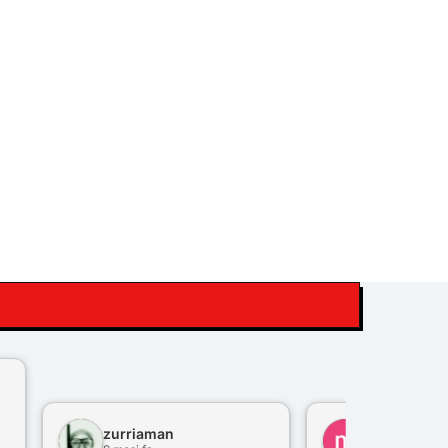
zurriaman
marco felisi