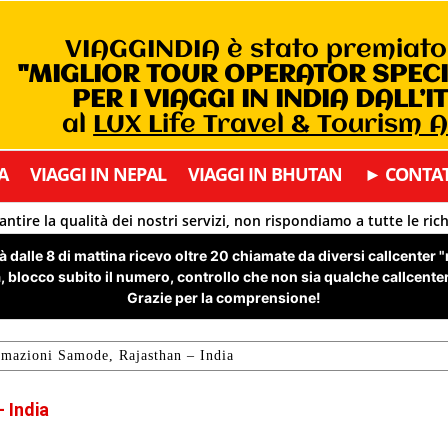
VIAGGINDIA è stato premiat
"MIGLIOR TOUR OPERATOR SPEC
PER I VIAGGI IN INDIA DALL’I
al
LUX Life Travel & Tourism 
A
VIAGGI IN NEPAL
VIAGGI IN BHUTAN
► CONTAT
antire la qualità dei nostri servizi, non rispondiamo a tutte le ric
 dalle 8 di mattina ricevo oltre 20 chiamate da diversi callcenter 
 blocco subito il numero, controllo che non sia qualche callcenter 
Grazie per la comprensione!
rmazioni Samode, Rajasthan – India
 India