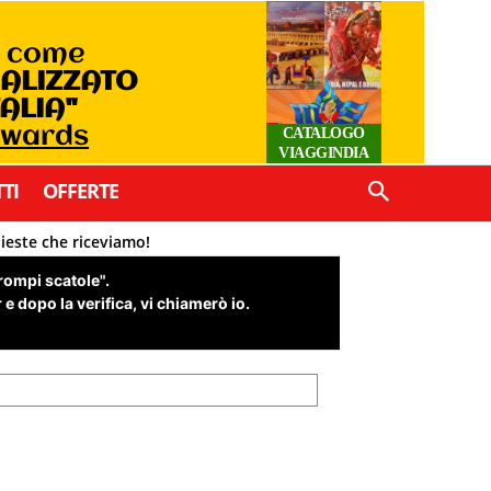
o come
IALIZZATO
TALIA"
Awards
CATALOGO
VIAGGINDIA
TI
OFFERTE
hieste che riceviamo!
"rompi scatole".
e dopo la verifica, vi chiamerò io.