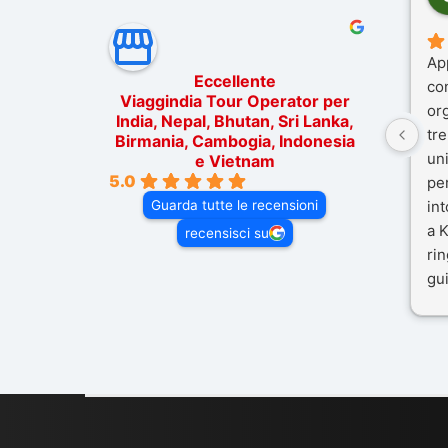
Ap
Eccellente
co
Viaggindia Tour Operator per
or
India, Nepal, Bhutan, Sri Lanka,
tre
Birmania, Cambogia, Indonesia
un
e Vietnam
5.0
pe
Guarda tutte le recensioni
in
a K
recensisci su
rin
gui
il 
Mal
dif
per
co