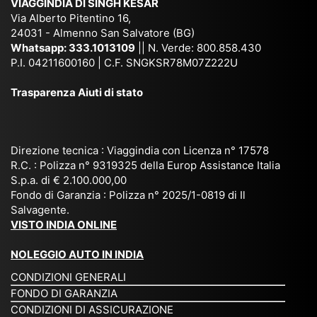
VIAGGINDIA DI SINGH KESAR
e
Bh
si
un'
Via Alberto Pitentino 16,
co
uta
(S
ag
24031 - Almenno San Salvatore (BG)
n
n,
ett
en
Whatsapp:
333.1013109
|| N. Verde: 800.858.430
via
Sri
em
P.I. 04211600160 | C.F. SNGKSR78M07Z222U
zia
ggi
La
br
affi
Trasparenza Aiuti di stato
o
nk
e
da
or
a,
20
bil
ga
Bir
25
e e
niz
ma
), è
il
Direzione tecnica : Viaggindia con Licenza n° 17578
zat
nia
sta
R.C. : Polizza n° 9319325 della Europ Assistance Italia
pr
S.p.a. di € 2.100.000,00
o
etc
ta
op
Fondo di Garanzia : Polizza n° 2025/1-0819 di Il
su
è
un’
rie
Salvagente.
mi
un
es
tar
VISTO INDIA ONLINE
su
o
pe
io
ra
str
rie
un
NOLEGGIO AUTO IN INDIA
pe
ao
nz
a
CONDIZIONI GENERALI
r
rdi
a
pe
FONDO DI GARANZIA
noi
na
ch
rs
CONDIZIONI DI ASSICURAZIONE
tre
rio
e