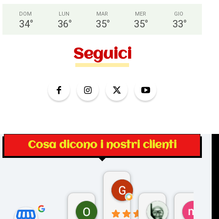
DOM
LUN
MAR
MER
GIO
34
°
36
°
35
°
35
°
33
°
Seguici
Cosa dicono i nostri clienti
Gina Rantucci
7 mesi fa
Ornella Oldoni
zurriaman
marc
6 mesi fa
9 mesi fa
10 me