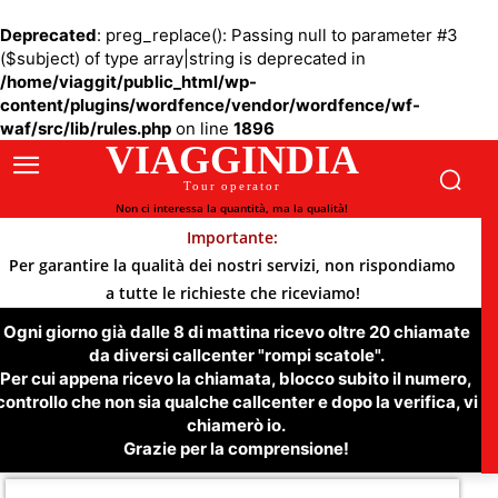
Deprecated
: preg_replace(): Passing null to parameter #3
($subject) of type array|string is deprecated in
/home/viaggit/public_html/wp-
content/plugins/wordfence/vendor/wordfence/wf-
waf/src/lib/rules.php
on line
1896
VIAGGINDIA
Tour operator
Non ci interessa la quantità, ma la qualità!
Importante:
Per garantire la qualità dei nostri servizi, non rispondiamo
a tutte le richieste che riceviamo!
Ogni giorno già dalle 8 di mattina ricevo oltre 20 chiamate
da diversi callcenter "rompi scatole".
Per cui appena ricevo la chiamata, blocco subito il numero,
controllo che non sia qualche callcenter e dopo la verifica, vi
chiamerò io.
Grazie per la comprensione!