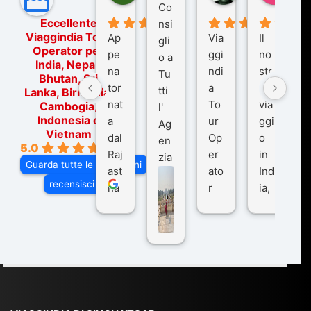
Co
Eccellente
nsi
Viaggindia Tour
Ap
Via
Il
gli
Operator per
pe
ggi
no
o a
India, Nepal,
na
ndi
str
Tu
Bhutan, Sri
tor
a
o
tti
Lanka, Birmania,
nat
To
via
Cambogia,
l'
Indonesia e
a
ur
ggi
Ag
Vietnam
dal
Op
o
en
5.0
Raj
er
in
zia
Guarda tutte le recensioni
ast
ato
Ind
di
recensisci su
ha
r
ia,
Via
n
pe
tra
ggI
co
r
De
ndi
n
Ind
lhi
a
du
ia,
e
di
e
Ne
Va
Ke
am
pal
ra
sar
ich
,
na
. È