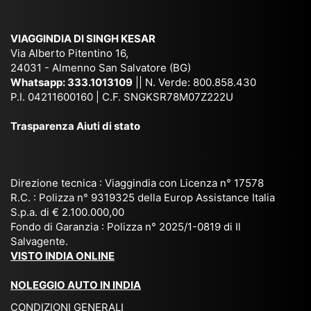
am
pal
ra
sar
ich
,
na
. È
VIAGGINDIA DI SINGH KESAR
e
Bh
si
un'
Via Alberto Pitentino 16,
co
uta
(S
ag
24031 - Almenno San Salvatore (BG)
n
n,
ett
en
Whatsapp:
333.1013109
|| N. Verde: 800.858.430
via
Sri
em
P.I. 04211600160 | C.F. SNGKSR78M07Z222U
zia
ggi
La
br
affi
Trasparenza Aiuti di stato
o
nk
e
da
or
a,
20
bil
ga
Bir
25
e e
niz
ma
), è
il
Direzione tecnica : Viaggindia con Licenza n° 17578
zat
nia
sta
R.C. : Polizza n° 9319325 della Europ Assistance Italia
pr
S.p.a. di € 2.100.000,00
o
etc
ta
op
Fondo di Garanzia : Polizza n° 2025/1-0819 di Il
su
è
un’
rie
Salvagente.
mi
un
es
tar
VISTO INDIA ONLINE
su
o
pe
io
ra
str
rie
un
NOLEGGIO AUTO IN INDIA
pe
ao
nz
a
CONDIZIONI GENERALI