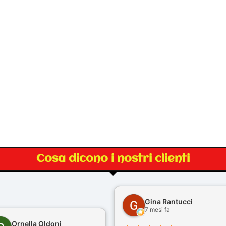
Cosa dicono i nostri clienti
Gina Rantucci
7 mesi fa
Ornella Oldoni