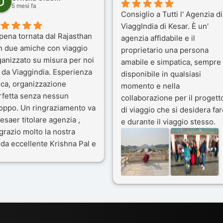
5 mesi fa
Consiglio a Tutti l' Agenzia di
ViaggIndia di Kesar. È un'
pena tornata dal Rajasthan
agenzia affidabile e il
n due amiche con viaggio
proprietario una persona
ganizzato su misura per noi
amabile e simpatica, sempre
 da Viaggindia. Esperienza
disponibile in qualsiasi
ica, organizzazione
momento e nella
rfetta senza nessun
collaborazione per il progett
toppo. Un ringraziamento va
di viaggio che si desidera far
esaer titolare agenzia ,
e durante il viaggio stesso.
grazio molto la nostra
Siamo stati 3 settimane in
da eccellente Krishna Pal e
India a novembre 2025, 5
nostro bravissimo autista
amici e il viaggio alla scoper
ik. Viaggio che sarà’
del Rajasthan e Varanasi è
ficile per me dimenticare
stato bellissimo: grazie alla
 le bellezze viste . Vi
guida a nostra disposizione 
nsiglio questa agenzia
ai servizi dell' Agenzia con
trattamento super da 5 stelle