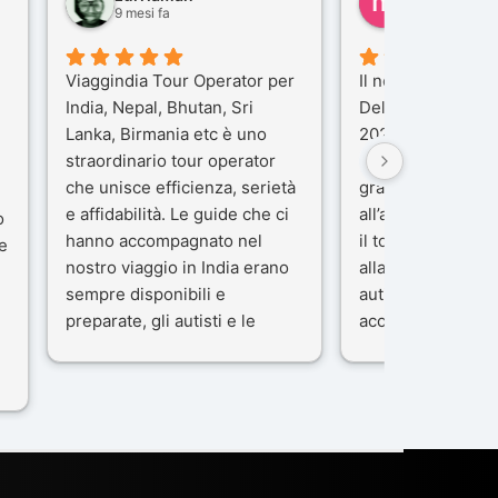
9 mesi fa
10 mesi fa
Viaggindia Tour Operator per
Il nostro viaggio i
India, Nepal, Bhutan, Sri
Delhi e Varanasi 
Lanka, Birmania etc è uno
2025), è stata un
straordinario tour operator
che porteremo ne
che unisce efficienza, serietà
gran parte del me
e affidabilità. Le guide che ci
all’agenzia che h
o
hanno accompagnato nel
il tour con cura e
e
nostro viaggio in India erano
alla nostra guida 
sempre disponibili e
autista che ci ha
preparate, gli autisti e le
accompagnati co
macchine di primo livello, gli
professionalità, g
ta
alberghi sempre molto
passione.
confortevoli. Kesar Singh è un
Ci siamo sentiti ac
organizzatore di altissimo
sicuro fin dal pri
e
livello e di grande
L’organizzazione 
disponibilità, pensa a tutto in
impeccabile: ogni