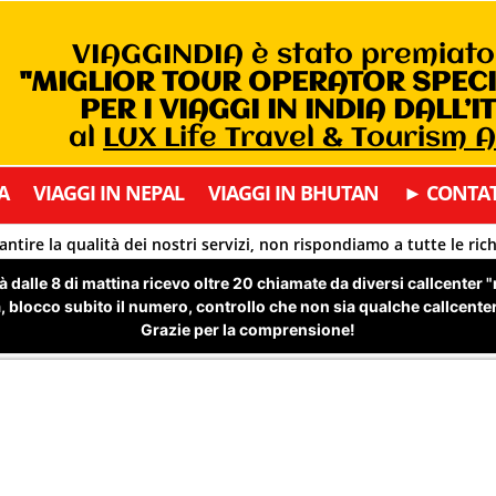
VIAGGINDIA è stato premiat
"MIGLIOR TOUR OPERATOR SPEC
PER I VIAGGI IN INDIA DALL’I
al
LUX Life Travel & Tourism 
A
VIAGGI IN NEPAL
VIAGGI IN BHUTAN
► CONTAT
antire la qualità dei nostri servizi, non rispondiamo a tutte le ric
 dalle 8 di mattina ricevo oltre 20 chiamate da diversi callcenter 
 blocco subito il numero, controllo che non sia qualche callcenter 
Grazie per la comprensione!