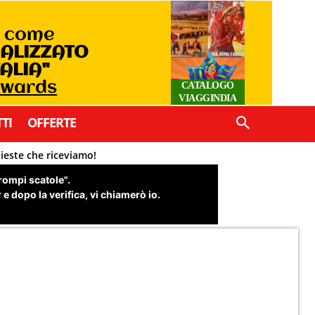
o come
IALIZZATO
TALIA"
Awards
CATALOGO
VIAGGINDIA
TI
OFFERTE
hieste che riceviamo!
"rompi scatole".
e dopo la verifica, vi chiamerò io.