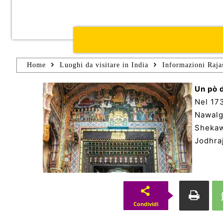
Home
Luoghi da visitare in India
Informazioni Raja
Un pò d
Nel 17
Nawalga
Shekawa
Jodhra
Condividi