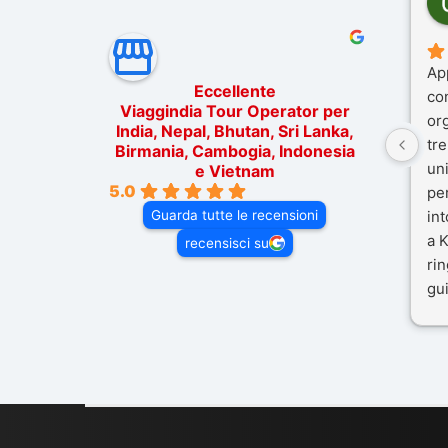
Ap
Eccellente
co
Viaggindia Tour Operator per
or
India, Nepal, Bhutan, Sri Lanka,
tre
Birmania, Cambogia, Indonesia
un
e Vietnam
5.0
pe
Guarda tutte le recensioni
in
a K
recensisci su
rin
gui
il 
Mal
dif
per
co