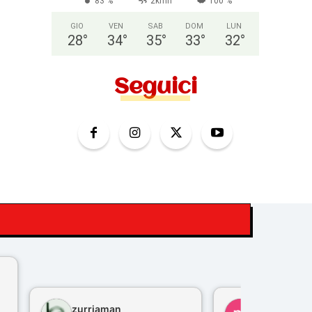
83 %
2kmh
100 %
GIO
VEN
SAB
DOM
LUN
28
°
34
°
35
°
33
°
32
°
Seguici
zurriaman
marco felisi