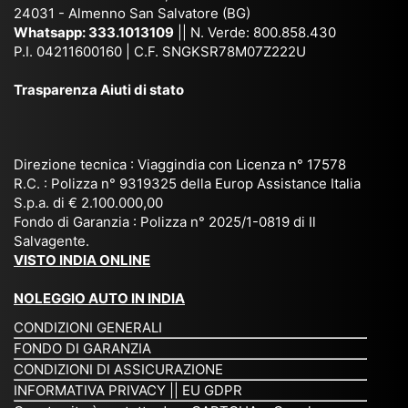
co
uta
(S
ag
24031 - Almenno San Salvatore (BG)
n
n,
ett
en
Whatsapp:
333.1013109
|| N. Verde: 800.858.430
via
Sri
em
P.I. 04211600160 | C.F. SNGKSR78M07Z222U
zia
ggi
La
br
affi
Trasparenza Aiuti di stato
o
nk
e
da
or
a,
20
bil
ga
Bir
25
e e
niz
ma
), è
il
Direzione tecnica : Viaggindia con Licenza n° 17578
zat
nia
sta
R.C. : Polizza n° 9319325 della Europ Assistance Italia
pr
S.p.a. di € 2.100.000,00
o
etc
ta
op
Fondo di Garanzia : Polizza n° 2025/1-0819 di Il
su
è
un’
rie
Salvagente.
mi
un
es
tar
VISTO INDIA ONLINE
su
o
pe
io
ra
str
rie
un
NOLEGGIO AUTO IN INDIA
pe
ao
nz
a
CONDIZIONI GENERALI
r
rdi
a
pe
FONDO DI GARANZIA
noi
na
ch
rs
CONDIZIONI DI ASSICURAZIONE
tre
rio
e
on
INFORMATIVA PRIVACY
||
EU GDPR
da
to
po
a