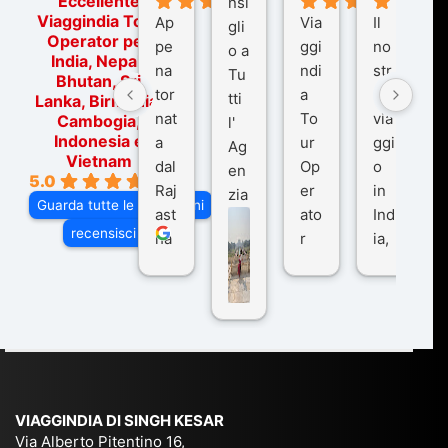
Eccellente
nsi
Viaggindia Tour
Ap
Via
Il
gli
Operator per
pe
ggi
no
o a
India, Nepal,
na
ndi
str
Tu
Bhutan, Sri
tor
a
o
tti
Lanka, Birmania,
nat
To
via
Cambogia,
l'
Indonesia e
a
ur
ggi
Ag
Vietnam
dal
Op
o
en
5.0
Raj
er
in
zia
Guarda tutte le recensioni
ast
ato
Ind
di
recensisci su
ha
r
ia,
Via
n
pe
tra
ggI
co
r
De
ndi
n
Ind
lhi
a
du
ia,
e
di
e
Ne
Va
Ke
am
pal
ra
sar
ich
,
na
. È
VIAGGINDIA DI SINGH KESAR
e
Bh
si
un'
Via Alberto Pitentino 16,