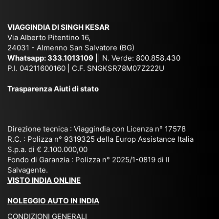
am
pal
ra
sar
ich
,
na
. È
VIAGGINDIA DI SINGH KESAR
e
Bh
si
un'
Via Alberto Pitentino 16,
co
uta
(S
ag
24031 - Almenno San Salvatore (BG)
n
n,
ett
en
Whatsapp:
333.1013109
|| N. Verde: 800.858.430
via
Sri
em
P.I. 04211600160 | C.F. SNGKSR78M07Z222U
zia
ggi
La
br
affi
Trasparenza Aiuti di stato
o
nk
e
da
or
a,
20
bil
ga
Bir
25
e e
niz
ma
), è
il
Direzione tecnica : Viaggindia con Licenza n° 17578
zat
nia
sta
R.C. : Polizza n° 9319325 della Europ Assistance Italia
pr
S.p.a. di € 2.100.000,00
o
etc
ta
op
Fondo di Garanzia : Polizza n° 2025/1-0819 di Il
su
è
un’
rie
Salvagente.
mi
un
es
tar
VISTO INDIA ONLINE
su
o
pe
io
ra
str
rie
un
NOLEGGIO AUTO IN INDIA
pe
ao
nz
a
CONDIZIONI GENERALI