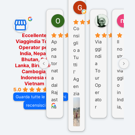
Gina Rantucci
7 mesi fa
Ornella Oldoni
zurriaman
ma
5 mesi fa
9 mesi fa
10
Co
Eccellente
nsi
Viaggindia Tour
Ap
Via
Il
gli
Operator per
pe
ggi
no
o a
India, Nepal,
na
ndi
str
Tu
Bhutan, Sri
tor
a
o
tti
Lanka, Birmania,
nat
To
via
Cambogia,
l'
Indonesia e
a
ur
ggi
Ag
Vietnam
dal
Op
o
en
5.0
Raj
er
in
zia
Guarda tutte le recensioni
ast
ato
Ind
di
recensisci su
ha
r
ia,
Via
n
pe
tra
ggI
co
r
De
ndi
n
Ind
lhi
a