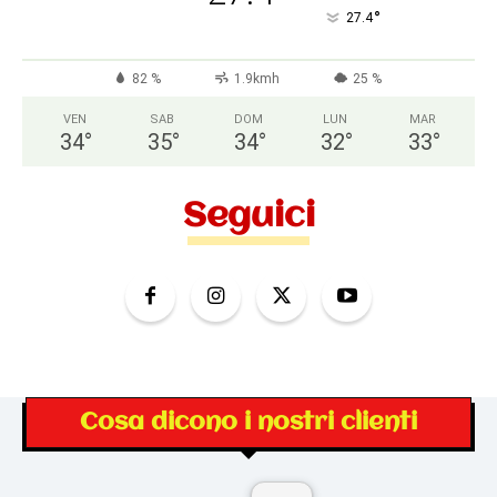
°
27.4
82 %
1.9kmh
25 %
VEN
SAB
DOM
LUN
MAR
34
°
35
°
34
°
32
°
33
°
Seguici
Cosa dicono i nostri clienti