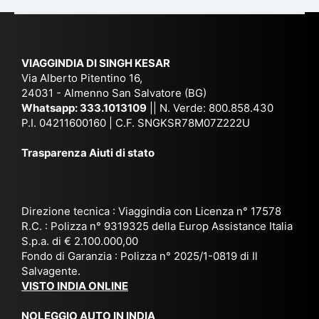
du
ia,
e
di
e
Ne
Va
Ke
am
pal
ra
sar
ich
,
na
. È
VIAGGINDIA DI SINGH KESAR
e
Bh
si
un'
Via Alberto Pitentino 16,
co
uta
(S
ag
24031 - Almenno San Salvatore (BG)
n
n,
ett
en
Whatsapp:
333.1013109
|| N. Verde: 800.858.430
via
Sri
em
P.I. 04211600160 | C.F. SNGKSR78M07Z222U
zia
ggi
La
br
affi
Trasparenza Aiuti di stato
o
nk
e
da
or
a,
20
bil
ga
Bir
25
e e
niz
ma
), è
il
Direzione tecnica : Viaggindia con Licenza n° 17578
zat
nia
sta
R.C. : Polizza n° 9319325 della Europ Assistance Italia
pr
S.p.a. di € 2.100.000,00
o
etc
ta
op
Fondo di Garanzia : Polizza n° 2025/1-0819 di Il
su
è
un’
rie
Salvagente.
mi
un
es
tar
VISTO INDIA ONLINE
su
o
pe
io
ra
str
rie
un
NOLEGGIO AUTO IN INDIA