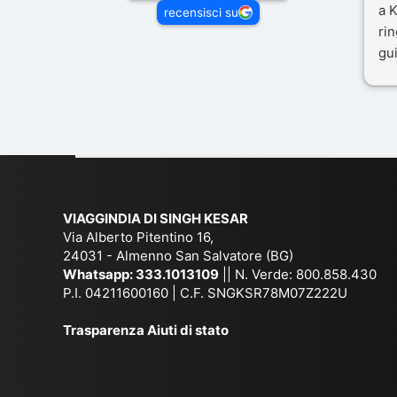
a K
recensisci su
rin
gui
il 
Mal
dif
per
co
VIAGGINDIA DI SINGH KESAR
Via Alberto Pitentino 16,
24031 - Almenno San Salvatore (BG)
Whatsapp:
333.1013109
|| N. Verde: 800.858.430
P.I. 04211600160 | C.F. SNGKSR78M07Z222U
Trasparenza Aiuti di stato