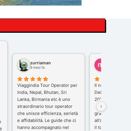
zurriaman
marco felisi
9 mesi fa
10 mesi fa
Viaggindia Tour Operator per
Il nostro viaggio i
India, Nepal, Bhutan, Sri
Delhi e Varanasi 
Lanka, Birmania etc è uno
2025), è stata un
straordinario tour operator
che porteremo ne
che unisce efficienza, serietà
gran parte del me
e affidabilità. Le guide che ci
all’agenzia che h
o
hanno accompagnato nel
il tour con cura e
e