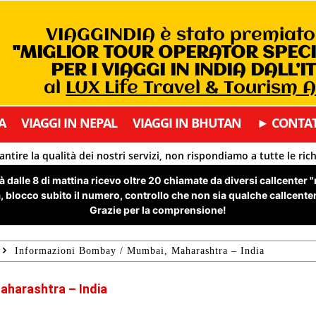
VIAGGINDIA è stato premiat
"MIGLIOR TOUR OPERATOR SPEC
PER I VIAGGI IN INDIA DALL’I
al
LUX Life Travel & Tourism 
A
VIAGGI IN NEPAL
VIAGGI IN BHUTAN
► CONTAT
antire la qualità dei nostri servizi, non rispondiamo a tutte le ric
 dalle 8 di mattina ricevo oltre 20 chiamate da diversi callcenter 
 blocco subito il numero, controllo che non sia qualche callcenter 
Grazie per la comprensione!
Informazioni Bombay / Mumbai, Maharashtra – India
aharashtra – India