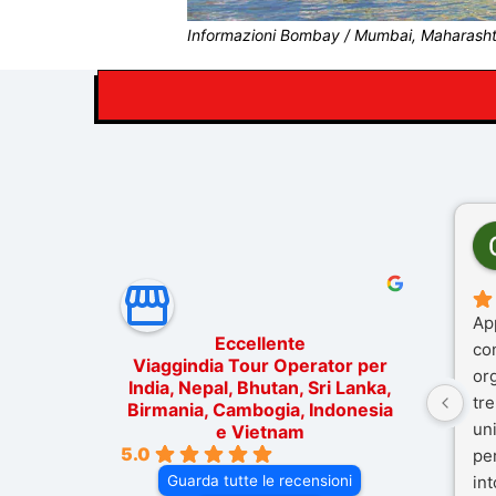
Informazioni Bombay / Mumbai, Maharashtr
Ap
Eccellente
co
Viaggindia Tour Operator per
or
India, Nepal, Bhutan, Sri Lanka,
tre
Birmania, Cambogia, Indonesia
un
e Vietnam
5.0
pe
Guarda tutte le recensioni
in