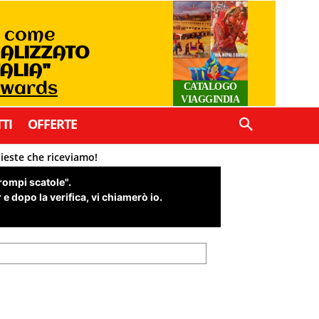
o come
IALIZZATO
TALIA"
Awards
CATALOGO
VIAGGINDIA
TI
OFFERTE
hieste che riceviamo!
"rompi scatole".
e dopo la verifica, vi chiamerò io.