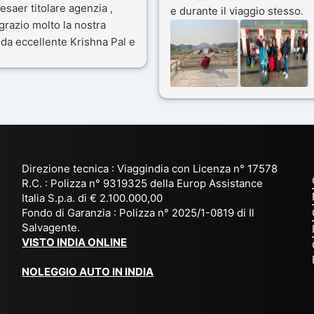
esaer titolare agenzia ,
e durante il viaggio stesso.
grazio molto la nostra
Siamo stati 3 settimane in
da eccellente Krishna Pal e
India a novembre 2025, 5
nostro bravissimo autista
amici e il viaggio alla scoper
ik. Viaggio che sarà’
del Rajasthan e Varanasi è
ficile per me dimenticare
stato bellissimo: grazie alla
 le bellezze viste . Vi
guida a nostra disposizione 
nsiglio questa agenzia
ai servizi dell' Agenzia con
trattamento super da 5 stelle
per la scelta degli Hotel.
Direzione tecnica : Viaggindia con Licenza n° 17578
Kesar il proprietario dell'
R.C. : Polizza n° 9319325 della Europ Assistance
Agenzia ci ha fatto sognare
Italia S.p.a. di € 2.100.000,00
prima di partire: molto
Fondo di Garanzia : Polizza n° 2025/1-0819 di Il
Salvagente.
empatico e gentile inviando
VISTO INDIA ONLINE
tutto
l' occorrente( dal visto, al
NOLEGGIO AUTO IN INDIA
check-in ) in anticipo e a
sorpresa omaggio di
accoglienza. Davvero una