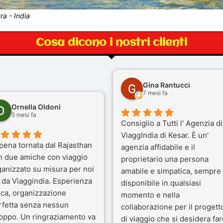
a - India
Cosa dicono i nostri clienti
Gina Rantucci
7 mesi fa
Ornella Oldoni
5 mesi fa
Consiglio a Tutti l' Agenzia di
ViaggIndia di Kesar. È un'
pena tornata dal Rajasthan
agenzia affidabile e il
n due amiche con viaggio
proprietario una persona
ganizzato su misura per noi
amabile e simpatica, sempre
 da Viaggindia. Esperienza
disponibile in qualsiasi
ica, organizzazione
momento e nella
rfetta senza nessun
collaborazione per il progett
toppo. Un ringraziamento va
di viaggio che si desidera far