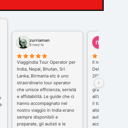
zurriaman
marco felisi
9 mesi fa
10 mesi fa
Viaggindia Tour Operator per
Il nostro viaggio i
India, Nepal, Bhutan, Sri
Delhi e Varanasi 
Lanka, Birmania etc è uno
2025), è stata un
straordinario tour operator
che porteremo ne
che unisce efficienza, serietà
gran parte del me
e affidabilità. Le guide che ci
all’agenzia che h
o
hanno accompagnato nel
il tour con cura e
e
nostro viaggio in India erano
alla nostra guida 
sempre disponibili e
autista che ci ha
preparate, gli autisti e le
accompagnati co