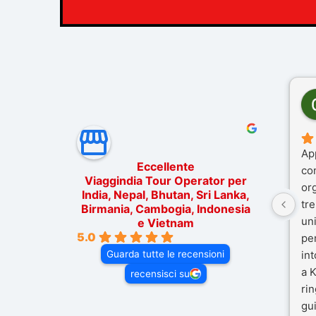
Ap
Eccellente
co
Viaggindia Tour Operator per
or
India, Nepal, Bhutan, Sri Lanka,
tre
Birmania, Cambogia, Indonesia
un
e Vietnam
5.0
pe
Guarda tutte le recensioni
in
a K
recensisci su
rin
gui