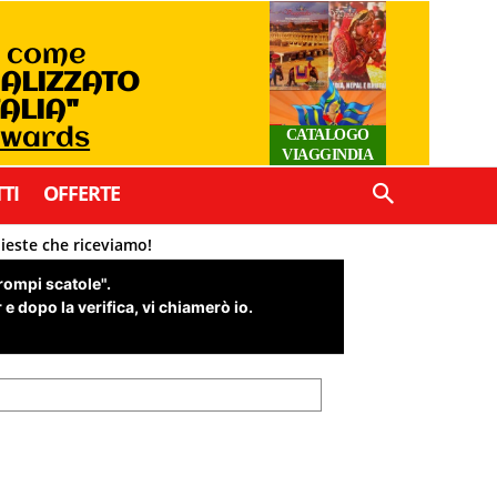
o come
IALIZZATO
TALIA"
Awards
CATALOGO
VIAGGINDIA
TI
OFFERTE
hieste che riceviamo!
"rompi scatole".
e dopo la verifica, vi chiamerò io.