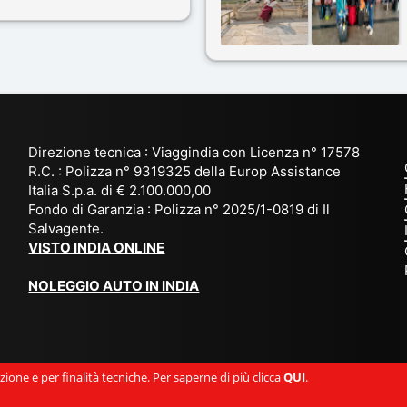
nostro bravissimo autista
amici e il viaggio alla scoper
ik. Viaggio che sarà’
del Rajasthan e Varanasi è
ficile per me dimenticare
stato bellissimo: grazie alla
 le bellezze viste . Vi
guida a nostra disposizione 
nsiglio questa agenzia
ai servizi dell' Agenzia con
trattamento super da 5 stelle
per la scelta degli Hotel.
Direzione tecnica : Viaggindia con Licenza n° 17578
Kesar il proprietario dell'
R.C. : Polizza n° 9319325 della Europ Assistance
Agenzia ci ha fatto sognare
Italia S.p.a. di € 2.100.000,00
prima di partire: molto
Fondo di Garanzia : Polizza n° 2025/1-0819 di Il
Salvagente.
empatico e gentile inviando
VISTO INDIA ONLINE
tutto
l' occorrente( dal visto, al
NOLEGGIO AUTO IN INDIA
check-in ) in anticipo e a
sorpresa omaggio di
accoglienza. Davvero una
persona speciale e come
ione e per finalità tecniche. Per saperne di più clicca
QUI
.
prima esperienza si può
ripetere per altre destinazion