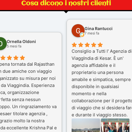
Cosa dicono i nostri clienti
Gina Rantucci
7 mesi fa
Ornella Oldoni
5 mesi fa
Consiglio a Tutti l' Agenzia di
ViaggIndia di Kesar. È un'
pena tornata dal Rajasthan
agenzia affidabile e il
n due amiche con viaggio
proprietario una persona
ganizzato su misura per noi
amabile e simpatica, sempre
 da Viaggindia. Esperienza
disponibile in qualsiasi
ica, organizzazione
momento e nella
rfetta senza nessun
collaborazione per il progett
toppo. Un ringraziamento va
di viaggio che si desidera far
esaer titolare agenzia ,
e durante il viaggio stesso.
grazio molto la nostra
Siamo stati 3 settimane in
da eccellente Krishna Pal e
India a novembre 2025, 5