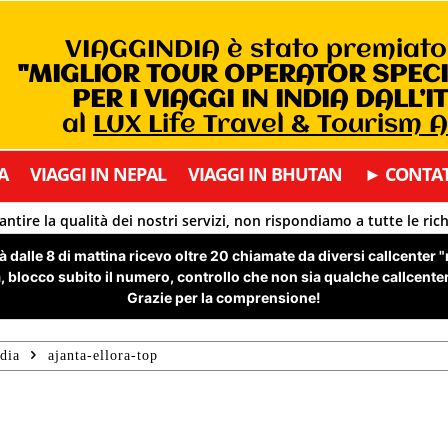
VIAGGINDIA è stato premiat
"MIGLIOR TOUR OPERATOR SPEC
PER I VIAGGI IN INDIA DALL’I
al
LUX Life Travel & Tourism 
A
VIAGGI IN NEPAL
VIAGGI IN BHUTAN
► CONTAT
antire la qualità dei nostri servizi, non rispondiamo a tutte le ric
 dalle 8 di mattina ricevo oltre 20 chiamate da diversi callcenter 
 blocco subito il numero, controllo che non sia qualche callcenter 
Grazie per la comprensione!
dia
ajanta-ellora-top