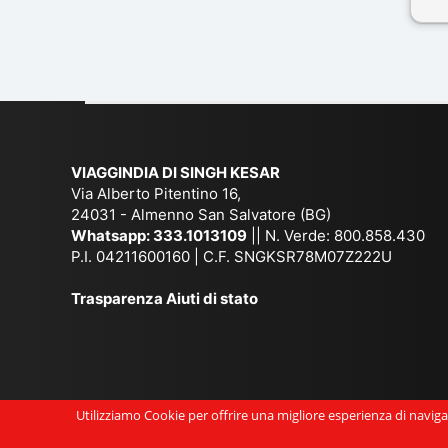
il 
Mal
dif
per
co
VIAGGINDIA DI SINGH KESAR
Via Alberto Pitentino 16,
24031 - Almenno San Salvatore (BG)
Whatsapp:
333.1013109
|| N. Verde: 800.858.430
P.I. 04211600160 | C.F. SNGKSR78M07Z222U
Trasparenza Aiuti di stato
Utilizziamo Cookie per offrire una migliore esperienza di navigaz