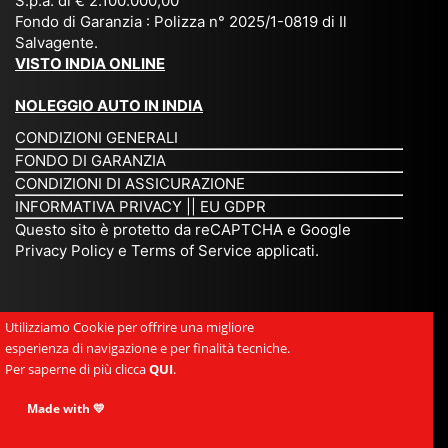
S.p.a. di € 2.100.000,00
o
etc
ta
op
Fondo di Garanzia : Polizza n° 2025/1-0819 di Il
su
è
un’
rie
Salvagente.
mi
un
es
tar
VISTO INDIA ONLINE
su
o
pe
io
ra
str
rie
un
NOLEGGIO AUTO IN INDIA
pe
ao
nz
a
CONDIZIONI GENERALI
r
rdi
a
pe
FONDO DI GARANZIA
noi
na
ch
rs
CONDIZIONI DI ASSICURAZIONE
tre
rio
e
on
INFORMATIVA PRIVACY
||
EU GDPR
da
to
po
a
Questo sito è protetto da reCAPTCHA e Google
Via
ur
rte
am
Privacy Policy
e
Terms of Service
applicati.
ggi
op
re
abi
ndi
er
mo
le
a.
ato
nel
e
Utilizziamo Cookie per offrire una migliore
Es
r
cu
si
esperienza di navigazione e per finalità tecniche.
pe
ch
or
mp
Per saperne di più clicca
QUI
.
rie
e
e.
ati
nz
uni
E
Made with 💛
ca,
a
sc
gr
se