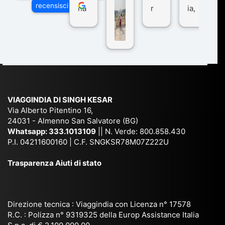
recensisci su
ha
r
ia,
Via
n
pe
tra
ggI
co
r
De
ndi
n
Ind
lhi
a
du
ia,
e
di
e
Ne
Va
Ke
am
pal
ra
sar
ich
,
na
. È
VIAGGINDIA DI SINGH KESAR
e
Bh
si
un'
Via Alberto Pitentino 16,
co
uta
(S
ag
24031 - Almenno San Salvatore (BG)
n
n,
ett
en
Whatsapp:
333.1013109
|| N. Verde: 800.858.430
via
Sri
em
P.I. 04211600160 | C.F. SNGKSR78M07Z222U
zia
ggi
La
br
affi
Trasparenza Aiuti di stato
o
nk
e
da
or
a,
20
bil
ga
Bir
25
e e
niz
ma
), è
il
Direzione tecnica : Viaggindia con Licenza n° 17578
zat
nia
sta
R.C. : Polizza n° 9319325 della Europ Assistance Italia
pr