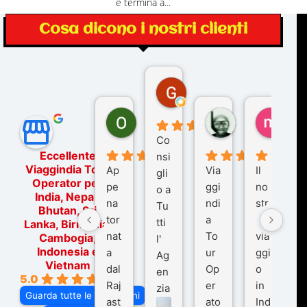
e termina a...
Cosa dicono i nostri clienti
Gina Rantucci
7 mesi fa
Ornella Oldoni
zurriaman
marc
5 mesi fa
9 mesi fa
10 me
Co
Eccellente
nsi
Viaggindia Tour
Ap
Via
Il
gli
Operator per
pe
ggi
no
o a
India, Nepal,
na
ndi
str
Tu
Bhutan, Sri
tor
a
o
tti
Lanka, Birmania,
nat
To
via
Cambogia,
l'
Indonesia e
a
ur
ggi
Ag
Vietnam
dal
Op
o
en
5.0
Raj
er
in
zia
Guarda tutte le recensioni
ast
ato
Ind
di