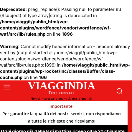
Deprecated
: preg_replace(): Passing null to parameter #3
($subject) of type array|string is deprecated in
/home/viaggit/public_html/wp-
content/plugins/wordfence/vendor/wordfence/wf-
waf/src/lib/rules.php
on line
1896
Warning
: Cannot modify header information - headers already
sent by (output started at /home/viaggit/public_html/wp-
content/plugins/wordfence/vendor/wordfence/wf-
waf/src/lib/rules.php:1896) in
/home/viaggit/public_html/wp-
content/plugins/wp-rocket/inc/classes/Buffer/class-
cache.php
on line
166
VIAGGINDIA
Tour operator
Non ci interessa la quantità, ma la qualità!
Importante:
Per garantire la qualità dei nostri servizi, non rispondiamo
a tutte le richieste che riceviamo!
Ogni giorno già dalle 8 di mattina ricevo oltre 20 chiamate