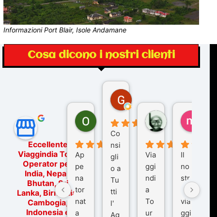
Informazioni Port Blair, Isole Andamane
Cosa dicono i nostri clienti
Gina Rantucci
7 mesi fa
Ornella Oldoni
zurriaman
marc
6 mesi fa
9 mesi fa
10 me
Co
Eccellente
nsi
Viaggindia Tour
Ap
Via
Il
gli
Operator per
pe
ggi
no
o a
India, Nepal,
na
ndi
str
Tu
Bhutan, Sri
tor
a
o
tti
Lanka, Birmania,
nat
To
via
Cambogia,
l'
Indonesia e
a
ur
ggi
Ag