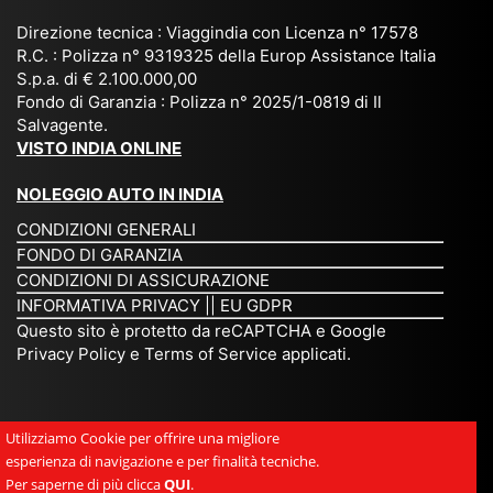
e e
niz
ma
), è
il
Direzione tecnica : Viaggindia con Licenza n° 17578
zat
nia
sta
R.C. : Polizza n° 9319325 della Europ Assistance Italia
pr
S.p.a. di € 2.100.000,00
o
etc
ta
op
Fondo di Garanzia : Polizza n° 2025/1-0819 di Il
su
è
un’
rie
Salvagente.
mi
un
es
tar
VISTO INDIA ONLINE
su
o
pe
io
ra
str
rie
un
NOLEGGIO AUTO IN INDIA
pe
ao
nz
a
CONDIZIONI GENERALI
r
rdi
a
pe
FONDO DI GARANZIA
noi
na
ch
rs
CONDIZIONI DI ASSICURAZIONE
tre
rio
e
on
INFORMATIVA PRIVACY
||
EU GDPR
da
to
po
a
Questo sito è protetto da reCAPTCHA e Google
Via
ur
rte
am
Privacy Policy
e
Terms of Service
applicati.
ggi
op
re
abi
ndi
er
mo
le
a.
ato
nel
e
Utilizziamo Cookie per offrire una migliore
Es
r
cu
si
esperienza di navigazione e per finalità tecniche.
pe
ch
or
mp
Per saperne di più clicca
QUI
.