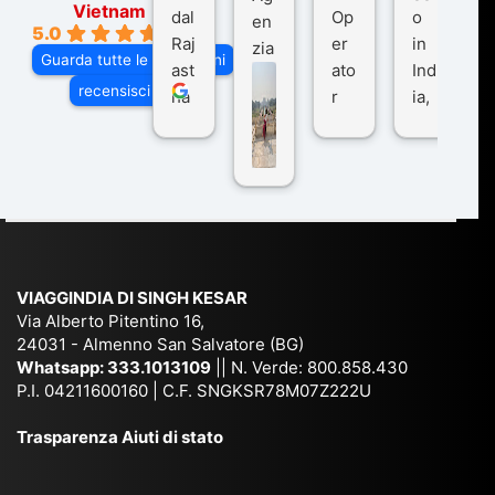
Vietnam
dal
Op
o
en
5.0
Raj
er
in
zia
Guarda tutte le recensioni
ast
ato
Ind
di
recensisci su
ha
r
ia,
Via
n
pe
tra
ggI
co
r
De
ndi
n
Ind
lhi
a
du
ia,
e
di
e
Ne
Va
Ke
am
pal
ra
sar
ich
,
na
. È
VIAGGINDIA DI SINGH KESAR
e
Bh
si
un'
Via Alberto Pitentino 16,
co
uta
(S
ag
24031 - Almenno San Salvatore (BG)
n
n,
ett
en
Whatsapp:
333.1013109
|| N. Verde: 800.858.430
via
Sri
em
P.I. 04211600160 | C.F. SNGKSR78M07Z222U
zia
ggi
La
br
affi
Trasparenza Aiuti di stato
o
nk
e
da
or
a,
20
bil
ga
Bir
25