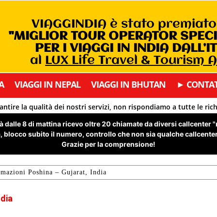
VIAGGINDIA è stato premiat
"MIGLIOR TOUR OPERATOR SPEC
PER I VIAGGI IN INDIA DALL’I
al
LUX Life Travel & Tourism 
A
VIAGGI IN NEPAL
VIAGGI IN BHUTAN
► CONTAT
antire la qualità dei nostri servizi, non rispondiamo a tutte le ric
 dalle 8 di mattina ricevo oltre 20 chiamate da diversi callcenter 
 blocco subito il numero, controllo che non sia qualche callcenter 
Grazie per la comprensione!
rmazioni Poshina – Gujarat, India
ndia