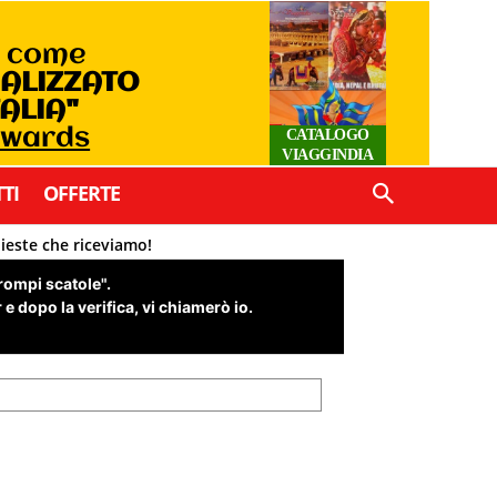
o come
IALIZZATO
TALIA"
Awards
CATALOGO
VIAGGINDIA
TI
OFFERTE
hieste che riceviamo!
"rompi scatole".
e dopo la verifica, vi chiamerò io.