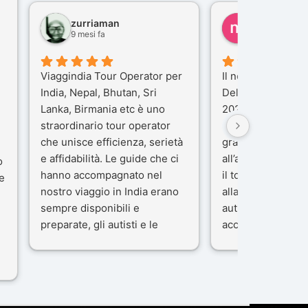
zurriaman
marco felisi
9 mesi fa
10 mesi fa
Viaggindia Tour Operator per
Il nostro viaggio i
India, Nepal, Bhutan, Sri
Delhi e Varanasi 
Lanka, Birmania etc è uno
2025), è stata un
straordinario tour operator
che porteremo ne
che unisce efficienza, serietà
gran parte del me
e affidabilità. Le guide che ci
all’agenzia che h
o
hanno accompagnato nel
il tour con cura e
e
nostro viaggio in India erano
alla nostra guida 
sempre disponibili e
autista che ci ha
preparate, gli autisti e le
accompagnati co
macchine di primo livello, gli
professionalità, g
ta
alberghi sempre molto
passione.
confortevoli. Kesar Singh è un
Ci siamo sentiti ac
organizzatore di altissimo
sicuro fin dal pri
e
livello e di grande
L’organizzazione 