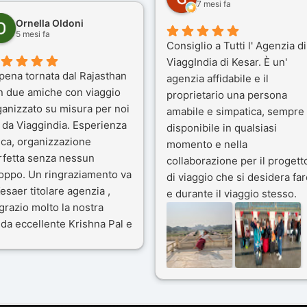
7 mesi fa
Ornella Oldoni
5 mesi fa
Consiglio a Tutti l' Agenzia di
ViaggIndia di Kesar. È un'
pena tornata dal Rajasthan
agenzia affidabile e il
n due amiche con viaggio
proprietario una persona
ganizzato su misura per noi
amabile e simpatica, sempre
 da Viaggindia. Esperienza
disponibile in qualsiasi
ica, organizzazione
momento e nella
rfetta senza nessun
collaborazione per il progett
toppo. Un ringraziamento va
di viaggio che si desidera far
esaer titolare agenzia ,
e durante il viaggio stesso.
grazio molto la nostra
Siamo stati 3 settimane in
da eccellente Krishna Pal e
India a novembre 2025, 5
nostro bravissimo autista
amici e il viaggio alla scoper
ik. Viaggio che sarà’
del Rajasthan e Varanasi è
ficile per me dimenticare
stato bellissimo: grazie alla
 le bellezze viste . Vi
guida a nostra disposizione 
nsiglio questa agenzia