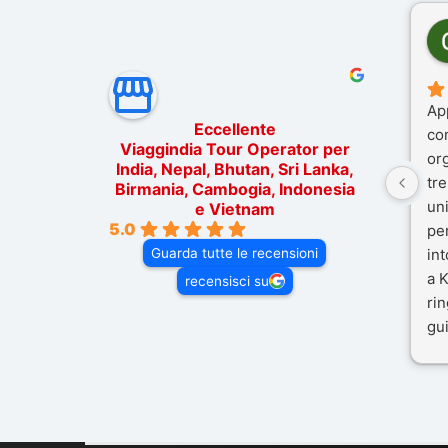
Ap
Eccellente
co
Viaggindia Tour Operator per
or
India, Nepal, Bhutan, Sri Lanka,
tre
Birmania, Cambogia, Indonesia
un
e Vietnam
5.0
pe
Guarda tutte le recensioni
in
a K
recensisci su
rin
gui
il 
Mal
dif
per
co