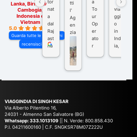
tor
a
o
tti
Lanka, Birmania,
nat
To
via
Cambogia,
l'
Indonesia e
a
ur
ggi
Ag
Vietnam
dal
Op
o
en
5.0
Raj
er
in
zia
Guarda tutte le recensioni
ast
ato
Ind
di
recensisci su
ha
r
ia,
Via
n
pe
tra
ggI
co
r
De
ndi
n
Ind
lhi
a
du
ia,
e
di
e
Ne
Va
Ke
am
pal
ra
sar
ich
,
na
. È
VIAGGINDIA DI SINGH KESAR
e
Bh
si
un'
Via Alberto Pitentino 16,
co
uta
(S
ag
24031 - Almenno San Salvatore (BG)
n
n,
ett
en
Whatsapp:
333.1013109
|| N. Verde: 800.858.430
via
Sri
em
P.I. 04211600160 | C.F. SNGKSR78M07Z222U
zia
ggi
La
br
affi