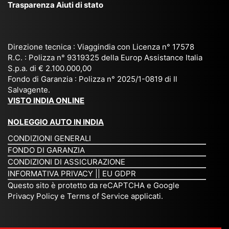
Trasparenza Aiuti di stato
o
nk
e
da
or
a,
20
bil
ga
Bir
25
e e
niz
ma
), è
il
Direzione tecnica : Viaggindia con Licenza n° 17578
zat
nia
sta
R.C. : Polizza n° 9319325 della Europ Assistance Italia
pr
S.p.a. di € 2.100.000,00
o
etc
ta
op
Fondo di Garanzia : Polizza n° 2025/1-0819 di Il
su
è
un’
rie
Salvagente.
mi
un
es
tar
VISTO INDIA ONLINE
su
o
pe
io
ra
str
rie
un
NOLEGGIO AUTO IN INDIA
pe
ao
nz
a
CONDIZIONI GENERALI
r
rdi
a
pe
FONDO DI GARANZIA
noi
na
ch
rs
CONDIZIONI DI ASSICURAZIONE
tre
rio
e
on
INFORMATIVA PRIVACY
||
EU GDPR
da
to
po
a
Questo sito è protetto da reCAPTCHA e Google
Via
ur
rte
am
Privacy Policy
e
Terms of Service
applicati.
ggi
op
re
abi
ndi
er
mo
le
a.
ato
nel