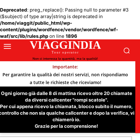
Deprecated
: preg_replace(): Passing null to parameter #3
($subject) of type array|string is deprecated in
/home/viaggit/public_html/wp-
content/plugins/wordfence/vendor/wordfence/wf-
waf/src/lib/rules.php
on line
1896
VIAGGINDIA
Tour operator
Non ci interessa la quantità, ma la qualità!
Importante:
Per garantire la qualità dei nostri servizi, non rispondiamo
a tutte le richieste che riceviamo!
Ogni giorno già dalle 8 di mattina ricevo oltre 20 chiamate
da diversi callcenter "rompi scatole".
Per cui appena ricevo la chiamata, blocco subito il numero,
controllo che non sia qualche callcenter e dopo la verifica, vi
chiamerò io.
Grazie per la comprensione!