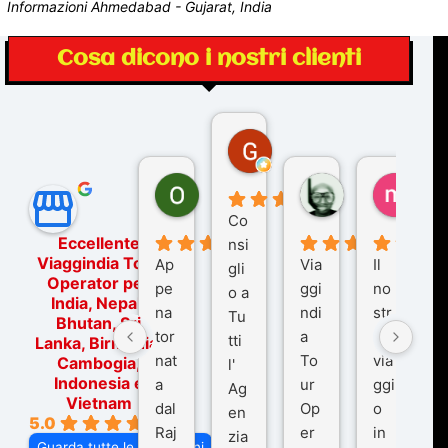
Informazioni Ahmedabad - Gujarat, India
Cosa dicono i nostri clienti
Gina Rantucci
7 mesi fa
Ornella Oldoni
zurriaman
marc
6 mesi fa
9 mesi fa
10 me
Co
Eccellente
nsi
Viaggindia Tour
Ap
Via
Il
gli
Operator per
pe
ggi
no
o a
India, Nepal,
na
ndi
str
Tu
Bhutan, Sri
tor
a
o
tti
Lanka, Birmania,
nat
To
via
Cambogia,
l'
Indonesia e
a
ur
ggi
Ag
Vietnam
dal
Op
o
en
5.0
Raj
er
in
zia
Guarda tutte le recensioni