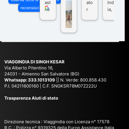
ast
ato
Ind
di
recensisci su
ha
r
ia,
Via
n
pe
tra
ggI
co
r
De
ndi
n
Ind
lhi
a
du
ia,
e
di
e
Ne
Va
Ke
am
pal
ra
sar
ich
,
na
. È
VIAGGINDIA DI SINGH KESAR
e
Bh
si
un'
Via Alberto Pitentino 16,
co
uta
(S
ag
24031 - Almenno San Salvatore (BG)
n
n,
ett
en
Whatsapp:
333.1013109
|| N. Verde: 800.858.430
via
Sri
em
P.I. 04211600160 | C.F. SNGKSR78M07Z222U
zia
ggi
La
br
affi
Trasparenza Aiuti di stato
o
nk
e
da
or
a,
20
bil
ga
Bir
25
e e
niz
ma
), è
il
Direzione tecnica : Viaggindia con Licenza n° 17578
zat
nia
sta
R.C. : Polizza n° 9319325 della Europ Assistance Italia
pr