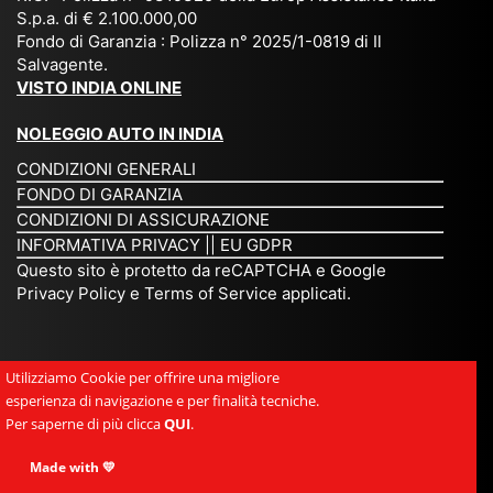
S.p.a. di € 2.100.000,00
o
etc
ta
op
Fondo di Garanzia : Polizza n° 2025/1-0819 di Il
su
è
un’
rie
Salvagente.
mi
un
es
tar
VISTO INDIA ONLINE
su
o
pe
io
ra
str
rie
un
NOLEGGIO AUTO IN INDIA
pe
ao
nz
a
CONDIZIONI GENERALI
r
rdi
a
pe
FONDO DI GARANZIA
noi
na
ch
rs
CONDIZIONI DI ASSICURAZIONE
tre
rio
e
on
INFORMATIVA PRIVACY
||
EU GDPR
da
to
po
a
Questo sito è protetto da reCAPTCHA e Google
Via
ur
rte
am
Privacy Policy
e
Terms of Service
applicati.
ggi
op
re
abi
ndi
er
mo
le
a.
ato
nel
e
Utilizziamo Cookie per offrire una migliore
Es
r
cu
si
esperienza di navigazione e per finalità tecniche.
pe
ch
or
mp
Per saperne di più clicca
QUI
.
rie
e
e.
ati
nz
uni
E
Made with 💛
ca,