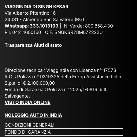
ich
,
na
. È
VIAGGINDIA DI SINGH KESAR
e
Bh
si
un'
Via Alberto Pitentino 16,
co
uta
(S
ag
24031 - Almenno San Salvatore (BG)
n
n,
ett
en
Whatsapp:
333.1013109
|| N. Verde: 800.858.430
via
Sri
em
P.I. 04211600160 | C.F. SNGKSR78M07Z222U
zia
ggi
La
br
affi
Trasparenza Aiuti di stato
o
nk
e
da
or
a,
20
bil
ga
Bir
25
e e
niz
ma
), è
il
Direzione tecnica : Viaggindia con Licenza n° 17578
zat
nia
sta
R.C. : Polizza n° 9319325 della Europ Assistance Italia
pr
S.p.a. di € 2.100.000,00
o
etc
ta
op
Fondo di Garanzia : Polizza n° 2025/1-0819 di Il
su
è
un’
rie
Salvagente.
mi
un
es
tar
VISTO INDIA ONLINE
su
o
pe
io
ra
str
rie
un
NOLEGGIO AUTO IN INDIA
pe
ao
nz
a
CONDIZIONI GENERALI
r
rdi
a
pe
FONDO DI GARANZIA
noi
na
ch
rs