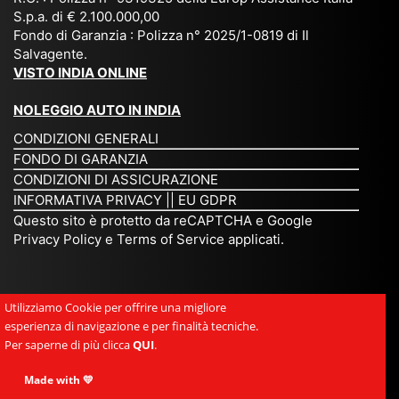
S.p.a. di € 2.100.000,00
o
etc
ta
op
Fondo di Garanzia : Polizza n° 2025/1-0819 di Il
su
è
un’
rie
Salvagente.
mi
un
es
tar
VISTO INDIA ONLINE
su
o
pe
io
ra
str
rie
un
NOLEGGIO AUTO IN INDIA
pe
ao
nz
a
CONDIZIONI GENERALI
r
rdi
a
pe
FONDO DI GARANZIA
noi
na
ch
rs
CONDIZIONI DI ASSICURAZIONE
tre
rio
e
on
INFORMATIVA PRIVACY
||
EU GDPR
da
to
po
a
Questo sito è protetto da reCAPTCHA e Google
Via
ur
rte
am
Privacy Policy
e
Terms of Service
applicati.
ggi
op
re
abi
ndi
er
mo
le
a.
ato
nel
e
Utilizziamo Cookie per offrire una migliore
Es
r
cu
si
esperienza di navigazione e per finalità tecniche.
pe
ch
or
mp
Per saperne di più clicca
QUI
.
rie
e
e.
ati
nz
uni
E
Made with 💛
ca,