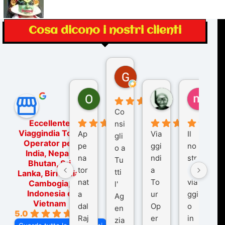
Cosa dicono i nostri clienti
Gina Rantucci
7 mesi fa
Ornella Oldoni
zurriaman
marc
5 mesi fa
9 mesi fa
10 me
Co
Eccellente
nsi
Viaggindia Tour
Ap
Via
Il
gli
Operator per
pe
ggi
no
o a
India, Nepal,
na
ndi
str
Tu
Bhutan, Sri
tor
a
o
tti
Lanka, Birmania,
nat
To
via
Cambogia,
l'
Indonesia e
a
ur
ggi
Ag
Vietnam
dal
Op
o
en
5.0
Raj
er
in
zia