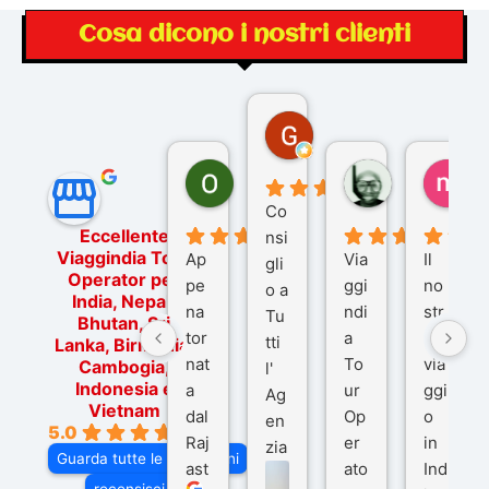
Cosa dicono i nostri clienti
Gina Rantucci
7 mesi fa
Ornella Oldoni
zurriaman
ma
6 mesi fa
9 mesi fa
10
Co
Eccellente
nsi
Viaggindia Tour
Ap
Via
Il
gli
Operator per
pe
ggi
no
o a
India, Nepal,
na
ndi
str
Tu
Bhutan, Sri
tor
a
o
tti
Lanka, Birmania,
nat
To
via
Cambogia,
l'
Indonesia e
a
ur
ggi
Ag
Vietnam
dal
Op
o
en
5.0
Raj
er
in
zia
Guarda tutte le recensioni
ast
ato
Ind
di