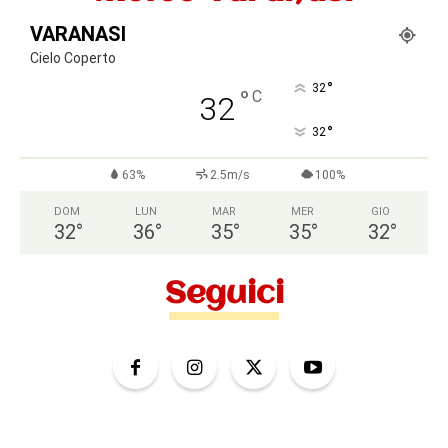
VARANASI
Cielo Coperto
°
32
°
C
32
°
32
63%
2.5m/s
100%
DOM
LUN
MAR
MER
GIO
32
°
36
°
35
°
35
°
32
°
Seguici