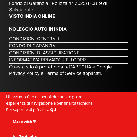
Fondo di Garanzia : Polizza n° 2025/1-0819 di Il
su
è
un’
rie
Salvagente.
mi
un
es
tar
VISTO INDIA ONLINE
su
o
pe
io
ra
str
rie
un
NOLEGGIO AUTO IN INDIA
pe
ao
nz
a
CONDIZIONI GENERALI
r
rdi
a
pe
FONDO DI GARANZIA
noi
na
ch
rs
CONDIZIONI DI ASSICURAZIONE
tre
rio
e
on
INFORMATIVA PRIVACY
||
EU GDPR
da
to
po
a
Questo sito è protetto da reCAPTCHA e Google
Via
ur
rte
am
Privacy Policy
e
Terms of Service
applicati.
ggi
op
re
abi
ndi
er
mo
le
a.
ato
nel
e
Utilizziamo Cookie per offrire una migliore
Es
r
cu
si
esperienza di navigazione e per finalità tecniche.
pe
ch
or
mp
Per saperne di più clicca
QUI
.
rie
e
e.
ati
nz
uni
E
Made with 💛
ca,
a
sc
gr
se
uni
e
an
by Net4italia