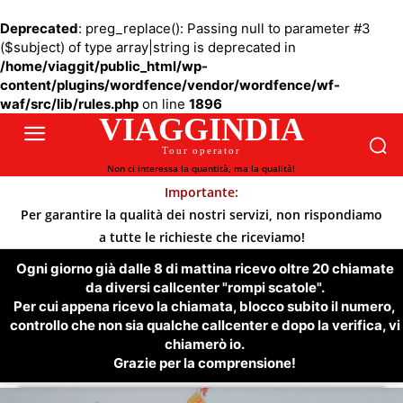
Deprecated
: preg_replace(): Passing null to parameter #3
($subject) of type array|string is deprecated in
/home/viaggit/public_html/wp-
content/plugins/wordfence/vendor/wordfence/wf-
waf/src/lib/rules.php
on line
1896
VIAGGINDIA
Tour operator
Non ci interessa la quantità, ma la qualità!
Importante:
Per garantire la qualità dei nostri servizi, non rispondiamo
a tutte le richieste che riceviamo!
Ogni giorno già dalle 8 di mattina ricevo oltre 20 chiamate
da diversi callcenter "rompi scatole".
Per cui appena ricevo la chiamata, blocco subito il numero,
controllo che non sia qualche callcenter e dopo la verifica, vi
chiamerò io.
Grazie per la comprensione!