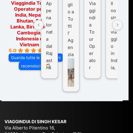
Viaggindia Tour
Ap
Via
Il
gli
Operator per
pe
ggi
no
o a
India, Nepal,
na
ndi
str
Tu
Bhutan, Sri
tor
a
o
tti
Lanka, Birmania,
nat
To
via
Cambogia,
l'
Indonesia e
a
ur
ggi
Ag
Vietnam
dal
Op
o
en
5.0
Raj
er
in
zia
Guarda tutte le recensioni
ast
ato
Ind
di
recensisci su
ha
r
ia,
Via
n
pe
tra
ggI
co
r
De
ndi
n
Ind
lhi
a
du
ia,
e
di
e
Ne
Va
Ke
am
pal
ra
sar
ich
,
na
. È
VIAGGINDIA DI SINGH KESAR
e
Bh
si
un'
Via Alberto Pitentino 16,
co
uta
(S
ag