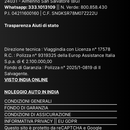
24031 - Almenno San Salvatore (BG)
n
n,
ett
en
Whatsapp:
333.1013109
|| N. Verde: 800.858.430
via
Sri
em
P.I. 04211600160 | C.F. SNGKSR78M07Z222U
zia
ggi
La
br
affi
Trasparenza Aiuti di stato
o
nk
e
da
or
a,
20
bil
ga
Bir
25
e e
niz
ma
), è
il
Direzione tecnica : Viaggindia con Licenza n° 17578
zat
nia
sta
R.C. : Polizza n° 9319325 della Europ Assistance Italia
pr
S.p.a. di € 2.100.000,00
o
etc
ta
op
Fondo di Garanzia : Polizza n° 2025/1-0819 di Il
su
è
un’
rie
Salvagente.
mi
un
es
tar
VISTO INDIA ONLINE
su
o
pe
io
ra
str
rie
un
NOLEGGIO AUTO IN INDIA
pe
ao
nz
a
CONDIZIONI GENERALI
r
rdi
a
pe
FONDO DI GARANZIA
noi
na
ch
rs
CONDIZIONI DI ASSICURAZIONE
tre
rio
e
on
INFORMATIVA PRIVACY
||
EU GDPR
da
to
po
a
Questo sito è protetto da reCAPTCHA e Google