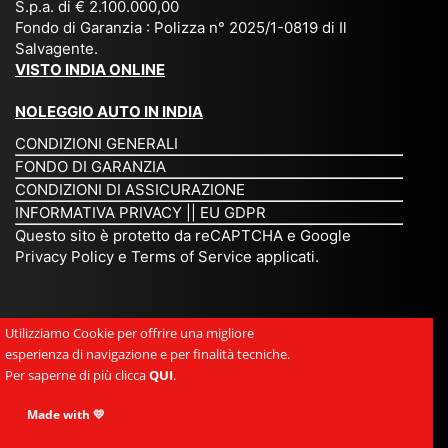
S.p.a. di € 2.100.000,00
o
etc
ta
op
Fondo di Garanzia : Polizza n° 2025/1-0819 di Il
su
è
un’
rie
Salvagente.
mi
un
es
tar
VISTO INDIA ONLINE
su
o
pe
io
ra
str
rie
un
NOLEGGIO AUTO IN INDIA
pe
ao
nz
a
CONDIZIONI GENERALI
r
rdi
a
pe
FONDO DI GARANZIA
noi
na
ch
rs
CONDIZIONI DI ASSICURAZIONE
tre
rio
e
on
INFORMATIVA PRIVACY
||
EU GDPR
da
to
po
a
Questo sito è protetto da reCAPTCHA e Google
Via
ur
rte
am
Privacy Policy
e
Terms of Service
applicati.
ggi
op
re
abi
ndi
er
mo
le
a.
ato
nel
e
Utilizziamo Cookie per offrire una migliore
Es
r
cu
si
esperienza di navigazione e per finalità tecniche.
pe
ch
or
mp
Per saperne di più clicca
QUI
.
rie
e
e.
ati
nz
uni
E
Made with 💛
ca,
a
sc
gr
se