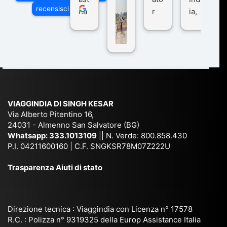
di
recensisci su
ha
r
ia,
Via
n
pe
tra
ggI
co
r
De
ndi
n
Ind
lhi
a
du
ia,
e
di
e
Ne
Va
Ke
am
pal
ra
sar
ich
,
na
. È
VIAGGINDIA DI SINGH KESAR
e
Bh
si
un'
Via Alberto Pitentino 16,
co
uta
(S
ag
24031 - Almenno San Salvatore (BG)
n
n,
ett
en
Whatsapp:
333.1013109
|| N. Verde: 800.858.430
via
Sri
em
P.I. 04211600160 | C.F. SNGKSR78M07Z222U
zia
ggi
La
br
affi
Trasparenza Aiuti di stato
o
nk
e
da
or
a,
20
bil
ga
Bir
25
e e
niz
ma
), è
il
Direzione tecnica : Viaggindia con Licenza n° 17578
zat
nia
sta
R.C. : Polizza n° 9319325 della Europ Assistance Italia
pr