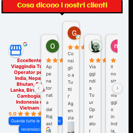
Cosa dicono i nostri clienti
Gina Rantucci
7 mesi fa
Ornella Oldoni
zurriaman
marc
6 mesi fa
9 mesi fa
10 me
Co
Eccellente
nsi
Viaggindia Tour
Ap
Via
Il
gli
Operator per
pe
ggi
no
o a
India, Nepal,
na
ndi
str
Tu
Bhutan, Sri
tor
a
o
tti
Lanka, Birmania,
nat
To
via
Cambogia,
l'
Indonesia e
a
ur
ggi
Ag
Vietnam
dal
Op
o
en
5.0
Raj
er
in
zia
Guarda tutte le recensioni
ast
ato
Ind
di
recensisci su
ha
r
ia,
Via