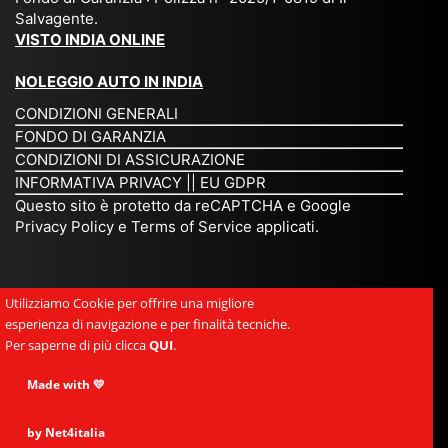
su
è
un’
rie
Salvagente.
mi
un
es
tar
VISTO INDIA ONLINE
su
o
pe
io
ra
str
rie
un
NOLEGGIO AUTO IN INDIA
pe
ao
nz
a
CONDIZIONI GENERALI
r
rdi
a
pe
FONDO DI GARANZIA
noi
na
ch
rs
CONDIZIONI DI ASSICURAZIONE
tre
rio
e
on
INFORMATIVA PRIVACY
||
EU GDPR
da
to
po
a
Questo sito è protetto da reCAPTCHA e Google
Via
ur
rte
am
Privacy Policy
e
Terms of Service
applicati.
ggi
op
re
abi
ndi
er
mo
le
a.
ato
nel
e
Utilizziamo Cookie per offrire una migliore
Es
r
cu
si
esperienza di navigazione e per finalità tecniche.
pe
ch
or
mp
Per saperne di più clicca
QUI
.
rie
e
e.
ati
nz
uni
E
Made with 💛
ca,
a
sc
gr
se
uni
e
an
by Net4italia
mp