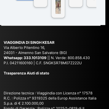
n
pe
tra
ggI
co
r
De
ndi
n
Ind
lhi
a
du
ia,
e
di
e
Ne
Va
Ke
am
pal
ra
sar
ich
,
na
. È
VIAGGINDIA DI SINGH KESAR
e
Bh
si
un'
Via Alberto Pitentino 16,
co
uta
(S
ag
24031 - Almenno San Salvatore (BG)
n
n,
ett
en
Whatsapp:
333.1013109
|| N. Verde: 800.858.430
via
Sri
em
P.I. 04211600160 | C.F. SNGKSR78M07Z222U
zia
ggi
La
br
affi
Trasparenza Aiuti di stato
o
nk
e
da
or
a,
20
bil
ga
Bir
25
e e
niz
ma
), è
il
Direzione tecnica : Viaggindia con Licenza n° 17578
zat
nia
sta
R.C. : Polizza n° 9319325 della Europ Assistance Italia
pr
S.p.a. di € 2.100.000,00
o
etc
ta
op
Fondo di Garanzia : Polizza n° 2025/1-0819 di Il