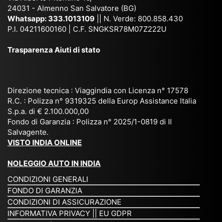
co
uta
(S
ag
24031 - Almenno San Salvatore (BG)
n
n,
ett
en
Whatsapp:
333.1013109
|| N. Verde: 800.858.430
via
Sri
em
P.I. 04211600160 | C.F. SNGKSR78M07Z222U
zia
ggi
La
br
affi
Trasparenza Aiuti di stato
o
nk
e
da
or
a,
20
bil
ga
Bir
25
e e
niz
ma
), è
il
Direzione tecnica : Viaggindia con Licenza n° 17578
zat
nia
sta
R.C. : Polizza n° 9319325 della Europ Assistance Italia
pr
S.p.a. di € 2.100.000,00
o
etc
ta
op
Fondo di Garanzia : Polizza n° 2025/1-0819 di Il
su
è
un’
rie
Salvagente.
mi
un
es
tar
VISTO INDIA ONLINE
su
o
pe
io
ra
str
rie
un
NOLEGGIO AUTO IN INDIA
pe
ao
nz
a
CONDIZIONI GENERALI
r
rdi
a
pe
FONDO DI GARANZIA
noi
na
ch
rs
CONDIZIONI DI ASSICURAZIONE
tre
rio
e
on
INFORMATIVA PRIVACY
||
EU GDPR
da
to
po
a