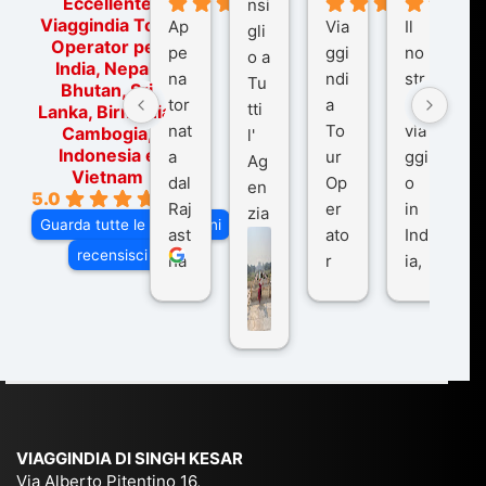
Eccellente
nsi
Viaggindia Tour
Ap
Via
Il
gli
Operator per
pe
ggi
no
o a
India, Nepal,
na
ndi
str
Tu
Bhutan, Sri
tor
a
o
tti
Lanka, Birmania,
nat
To
via
Cambogia,
l'
Indonesia e
a
ur
ggi
Ag
Vietnam
dal
Op
o
en
5.0
Raj
er
in
zia
Guarda tutte le recensioni
ast
ato
Ind
di
recensisci su
ha
r
ia,
Via
n
pe
tra
ggI
co
r
De
ndi
n
Ind
lhi
a
du
ia,
e
di
e
Ne
Va
Ke
am
pal
ra
sar
ich
,
na
. È
VIAGGINDIA DI SINGH KESAR
e
Bh
si
un'
Via Alberto Pitentino 16,