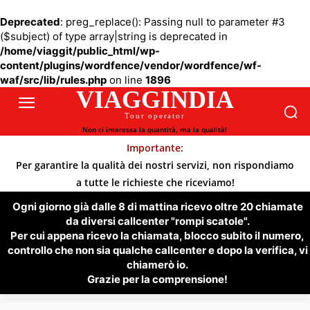
Deprecated
: preg_replace(): Passing null to parameter #3
($subject) of type array|string is deprecated in
/home/viaggit/public_html/wp-
content/plugins/wordfence/vendor/wordfence/wf-
waf/src/lib/rules.php
on line
1896
VIAGGINDIA
Tour operator
Non ci interessa la quantità, ma la qualità!
Importante:
Per garantire la qualità dei nostri servizi, non rispondiamo
a tutte le richieste che riceviamo!
Ogni giorno già dalle 8 di mattina ricevo oltre 20 chiamate
da diversi callcenter "rompi scatole".
Per cui appena ricevo la chiamata, blocco subito il numero,
controllo che non sia qualche callcenter e dopo la verifica, vi
chiamerò io.
Grazie per la comprensione!