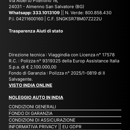
Via Alberto Pitentino 16,
co
uta
(S
ag
24031 - Almenno San Salvatore (BG)
n
n,
ett
en
Whatsapp:
333.1013109
|| N. Verde: 800.858.430
via
Sri
em
P.I. 04211600160 | C.F. SNGKSR78M07Z222U
zia
ggi
La
br
affi
Trasparenza Aiuti di stato
o
nk
e
da
or
a,
20
bil
ga
Bir
25
e e
niz
ma
), è
il
Direzione tecnica : Viaggindia con Licenza n° 17578
zat
nia
sta
R.C. : Polizza n° 9319325 della Europ Assistance Italia
pr
S.p.a. di € 2.100.000,00
o
etc
ta
op
Fondo di Garanzia : Polizza n° 2025/1-0819 di Il
su
è
un’
rie
Salvagente.
mi
un
es
tar
VISTO INDIA ONLINE
su
o
pe
io
ra
str
rie
un
NOLEGGIO AUTO IN INDIA
pe
ao
nz
a
CONDIZIONI GENERALI
r
rdi
a
pe
FONDO DI GARANZIA
noi
na
ch
rs
CONDIZIONI DI ASSICURAZIONE
tre
rio
e
on
INFORMATIVA PRIVACY
||
EU GDPR
da
to
po