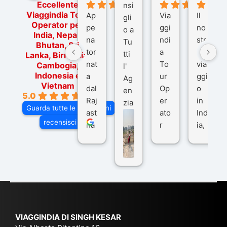
Eccellente
nsi
Viaggindia Tour
Ap
Via
Il
gli
Operator per
pe
ggi
no
o a
India, Nepal,
na
ndi
str
Tu
Bhutan, Sri
tor
a
o
tti
Lanka, Birmania,
nat
To
via
Cambogia,
l'
Indonesia e
a
ur
ggi
Ag
Vietnam
dal
Op
o
en
5.0
Raj
er
in
zia
Guarda tutte le recensioni
ast
ato
Ind
di
recensisci su
ha
r
ia,
Via
n
pe
tra
ggI
co
r
De
ndi
n
Ind
lhi
a
du
ia,
e
di
e
Ne
Va
Ke
am
pal
ra
sar
ich
,
na
. È
VIAGGINDIA DI SINGH KESAR
e
Bh
si
un'