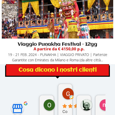
Viaggio Punakha Festival – 12gg
A partire da € 4150,00 p.p.
19 - 21 FEB. 2024 - PUNAKHA | VIAGGIO PRIVATO | Partenze
Garantite con Emirates da Milano e Roma (da altre città...
Cosa dicono i nostri clienti
Gina Rantucci
7 mesi fa
Ornella Oldoni
zurriaman
ma
6 mesi fa
9 mesi fa
10
Co