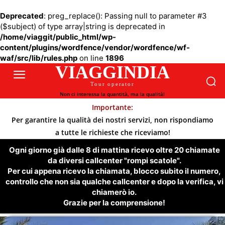
Deprecated
: preg_replace(): Passing null to parameter #3
($subject) of type array|string is deprecated in
/home/viaggit/public_html/wp-
content/plugins/wordfence/vendor/wordfence/wf-
waf/src/lib/rules.php
on line
1896
VIAGGINDIA
Tour operator
Non ci interessa la quantità, ma la qualità!
Importante:
Per garantire la qualità dei nostri servizi, non rispondiamo
a tutte le richieste che riceviamo!
Ogni giorno già dalle 8 di mattina ricevo oltre 20 chiamate
da diversi callcenter "rompi scatole".
Per cui appena ricevo la chiamata, blocco subito il numero,
controllo che non sia qualche callcenter e dopo la verifica, vi
chiamerò io.
Grazie per la comprensione!