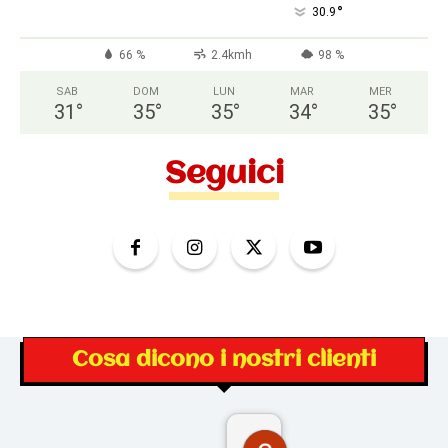
°
30.9
66 %
2.4kmh
98 %
SAB
DOM
LUN
MAR
MER
31
°
35
°
35
°
34
°
35
°
Seguici
Cosa dicono i nostri clienti
Gina Rantucci