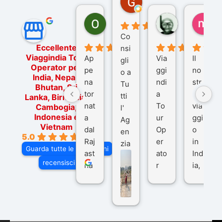
7 mesi fa
Ornella Oldoni
zurriaman
ma
6 mesi fa
9 mesi fa
10
Co
Eccellente
nsi
Viaggindia Tour
Ap
Via
Il
gli
Operator per
pe
ggi
no
o a
India, Nepal,
na
ndi
str
Tu
Bhutan, Sri
tor
a
o
tti
Lanka, Birmania,
nat
To
via
Cambogia,
l'
Indonesia e
a
ur
ggi
Ag
Vietnam
dal
Op
o
en
5.0
Raj
er
in
zia
Guarda tutte le recensioni
ast
ato
Ind
di
recensisci su
ha
r
ia,
Via
n
pe
tra
ggI
co
r
De
ndi
n
Ind
lhi
a
du
ia,
e
di