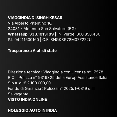
e
Ne
Va
Ke
am
pal
ra
sar
ich
,
na
. È
VIAGGINDIA DI SINGH KESAR
e
Bh
si
un'
Via Alberto Pitentino 16,
co
uta
(S
ag
24031 - Almenno San Salvatore (BG)
n
n,
ett
en
Whatsapp:
333.1013109
|| N. Verde: 800.858.430
via
Sri
em
P.I. 04211600160 | C.F. SNGKSR78M07Z222U
zia
ggi
La
br
affi
Trasparenza Aiuti di stato
o
nk
e
da
or
a,
20
bil
ga
Bir
25
e e
niz
ma
), è
il
Direzione tecnica : Viaggindia con Licenza n° 17578
zat
nia
sta
R.C. : Polizza n° 9319325 della Europ Assistance Italia
pr
S.p.a. di € 2.100.000,00
o
etc
ta
op
Fondo di Garanzia : Polizza n° 2025/1-0819 di Il
su
è
un’
rie
Salvagente.
mi
un
es
tar
VISTO INDIA ONLINE
su
o
pe
io
ra
str
rie
un
NOLEGGIO AUTO IN INDIA
pe
ao
nz
a