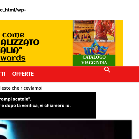
ic_html/wp-
o come
IALIZZATO
TALIA"
 Awards
CATALOGO
VIAGGINDIA
TI
OFFERTE
hieste che riceviamo!
"rompi scatole".
e dopo la verifica, vi chiamerò io.