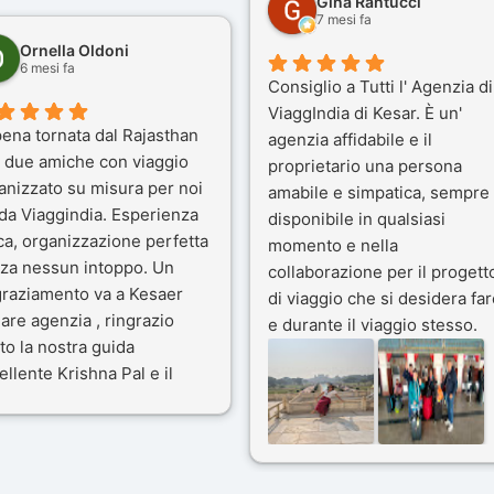
Gina Rantucci
7 mesi fa
Ornella Oldoni
6 mesi fa
Consiglio a Tutti l' Agenzia di
ViaggIndia di Kesar. È un'
ena tornata dal Rajasthan
agenzia affidabile e il
 due amiche con viaggio
proprietario una persona
anizzato su misura per noi
amabile e simpatica, sempre
 da Viaggindia. Esperienza
disponibile in qualsiasi
ca, organizzazione perfetta
momento e nella
za nessun intoppo. Un
collaborazione per il progett
graziamento va a Kesaer
di viaggio che si desidera far
olare agenzia , ringrazio
e durante il viaggio stesso.
to la nostra guida
Siamo stati 3 settimane in
ellente Krishna Pal e il
India a novembre 2025, 5
tro bravissimo autista
amici e il viaggio alla scoper
ik. Viaggio che sarà’
del Rajasthan e Varanasi è
ficile per me dimenticare
stato bellissimo: grazie alla
le bellezze viste . Vi
guida a nostra disposizione 