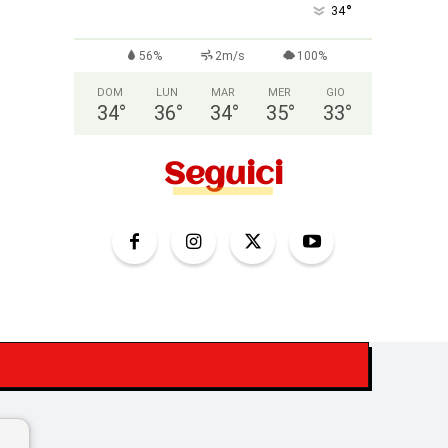
°
34
56%
2m/s
100%
DOM
LUN
MAR
MER
GIO
34
°
36
°
34
°
35
°
33
°
Seguici