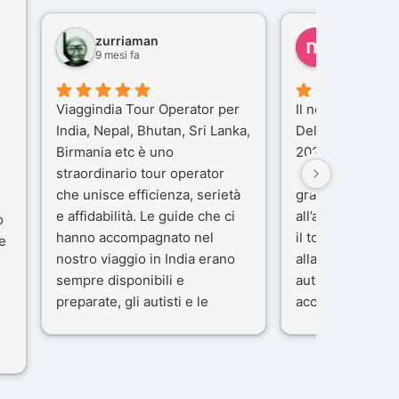
zurriaman
marco feli
9 mesi fa
10 mesi fa
Viaggindia Tour Operator per
Il nostro viaggio 
India, Nepal, Bhutan, Sri Lanka,
Delhi e Varanas
Birmania etc è uno
2025), è stata u
straordinario tour operator
che porteremo n
che unisce efficienza, serietà
gran parte del m
e affidabilità. Le guide che ci
all’agenzia che 
o
hanno accompagnato nel
il tour con cura 
e
nostro viaggio in India erano
alla nostra guida
sempre disponibili e
autista che ci h
preparate, gli autisti e le
accompagnati c
macchine di primo livello, gli
professionalità,
ta
alberghi sempre molto
passione.
confortevoli. Kesar Singh è un
Ci siamo sentiti 
organizzatore di altissimo
sicuro fin dal pr
e