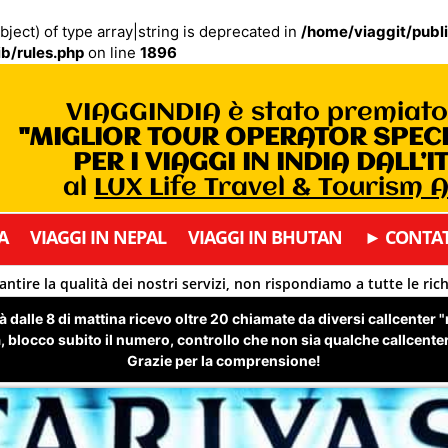
bject) of type array|string is deprecated in
/home/viaggit/publ
b/rules.php
on line
1896
VIAGGINDIA è stato premiat
"MIGLIOR TOUR OPERATOR SPEC
PER I VIAGGI IN INDIA DALL’I
al
LUX Life Travel & Tourism
A
VIAGGI IN NEPAL
VIAGGI IN BHUTAN
► CONTAT
antire la qualità dei nostri servizi, non rispondiamo a tutte le ric
 dalle 8 di mattina ricevo oltre 20 chiamate da diversi callcenter 
 blocco subito il numero, controllo che non sia qualche callcenter 
Grazie per la comprensione!