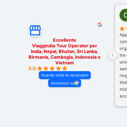
App
Eccellente
con
Viaggindia Tour Operator per
org
India, Nepal, Bhutan, Sri Lanka,
tre
Birmania, Cambogia, Indonesia e
uni
Vietnam
5.0
sen
Guarda tutte le recensioni
rin
tit
recensisci su
mol
ecc
nos
Mal
dif
per 