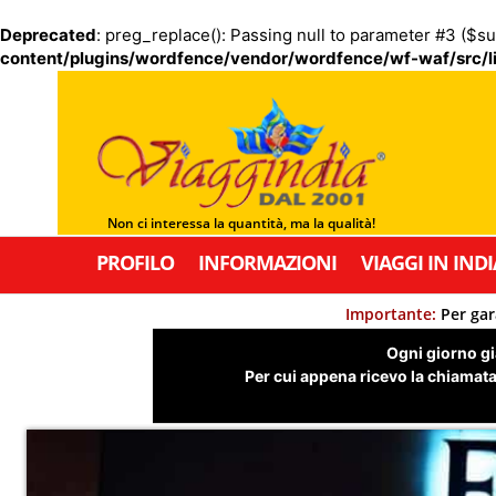
Deprecated
: preg_replace(): Passing null to parameter #3 ($su
content/plugins/wordfence/vendor/wordfence/wf-waf/src/li
Non ci interessa la quantità, ma la qualità!
PROFILO
INFORMAZIONI
VIAGGI IN INDI
Importante:
Per gar
Ogni giorno già
Per cui appena ricevo la chiamata,