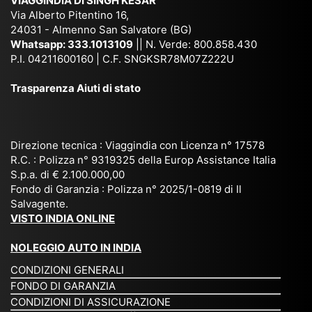
VIAGGINDIA DI SINGH KESAR
e
Bh
si
un'
Via Alberto Pitentino 16,
co
uta
(S
ag
24031 - Almenno San Salvatore (BG)
n
n,
ett
en
Whatsapp:
333.1013109
|| N. Verde: 800.858.430
via
Sri
em
P.I. 04211600160 | C.F. SNGKSR78M07Z222U
zia
ggi
La
br
affi
Trasparenza Aiuti di stato
o
nk
e
da
or
a,
20
bil
ga
Bir
25
e e
niz
ma
), è
il
Direzione tecnica : Viaggindia con Licenza n° 17578
zat
nia
sta
R.C. : Polizza n° 9319325 della Europ Assistance Italia
pr
S.p.a. di € 2.100.000,00
o
etc
ta
op
Fondo di Garanzia : Polizza n° 2025/1-0819 di Il
su
è
un’
rie
Salvagente.
mi
un
es
tar
VISTO INDIA ONLINE
su
o
pe
io
ra
str
rie
un
NOLEGGIO AUTO IN INDIA
pe
ao
nz
a
CONDIZIONI GENERALI
r
rdi
a
pe
FONDO DI GARANZIA
noi
na
ch
rs
CONDIZIONI DI ASSICURAZIONE
tre
rio
e
on