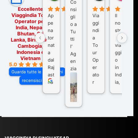
Co
Eccellente
nsi
Viaggindia Tour
Ap
Via
Il
gli
Operator per
pe
ggi
no
o a
India, Nepal,
na
ndi
str
Tu
Bhutan, Sri
tor
a
o
tti
Lanka, Birmania,
nat
To
via
Cambogia,
l'
Indonesia e
a
ur
ggi
Ag
Vietnam
dal
Op
o
en
5.0
Raj
er
in
zia
Guarda tutte le recensioni
ast
ato
Ind
di
recensisci su
ha
r
ia,
Via
n
pe
tra
ggI
co
r
De
ndi
n
Ind
lhi
a
du
ia,
e
di
e
Ne
Va
Ke
am
pal
ra
sar
ich
,
na
. È