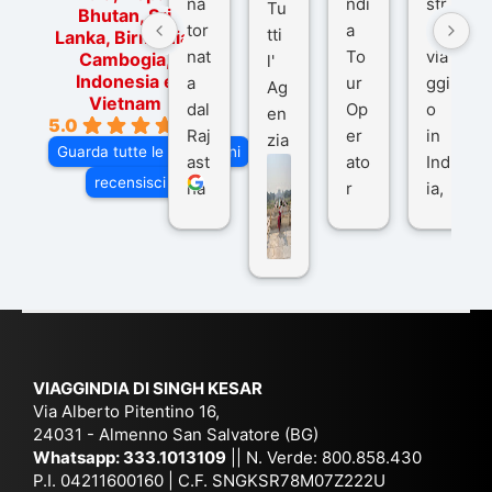
na
ndi
str
Tu
Bhutan, Sri
tor
a
o
tti
Lanka, Birmania,
nat
To
via
Cambogia,
l'
Indonesia e
a
ur
ggi
Ag
Vietnam
dal
Op
o
en
5.0
Raj
er
in
zia
Guarda tutte le recensioni
ast
ato
Ind
di
recensisci su
ha
r
ia,
Via
n
pe
tra
ggI
co
r
De
ndi
n
Ind
lhi
a
du
ia,
e
di
e
Ne
Va
Ke
am
pal
ra
sar
ich
,
na
. È
VIAGGINDIA DI SINGH KESAR
e
Bh
si
un'
Via Alberto Pitentino 16,
co
uta
(S
ag
24031 - Almenno San Salvatore (BG)
n
n,
ett
en
Whatsapp:
333.1013109
|| N. Verde: 800.858.430
via
Sri
em
P.I. 04211600160 | C.F. SNGKSR78M07Z222U
zia