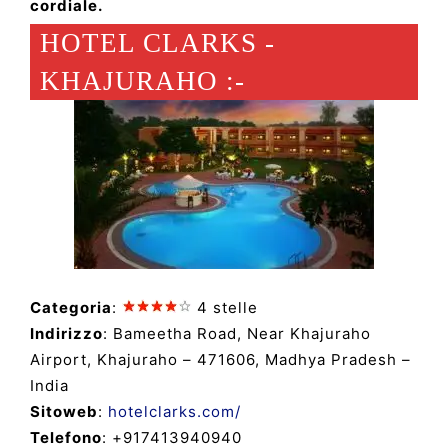
cordiale.
HOTEL CLARKS -
KHAJURAHO :-
Categoria
:
4 stelle
Indirizzo
: Bameetha Road, Near Khajuraho
Airport, Khajuraho – 471606, Madhya Pradesh –
India
Sitoweb
:
hotelclarks.com/
Telefono
: +917413940940