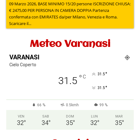
09 Marzo 2026, BASE MINIMO 15/20 persone ISCRIZIONE CHIUSA:
€ 2475,00 PER PERSONA IN CAMERA DOPPIA Partenza
confermata con EMIRATES da/per Milano, Venezia e Roma.
Scaricare il...
Meteo Varanasi
VARANASI
Cielo Coperto
°
31.5
°
C
31.5
°
31.5
66 %
0.5kmh
99 %
VEN
SAB
DOM
LUN
MAR
32
°
34
°
35
°
32
°
35
°