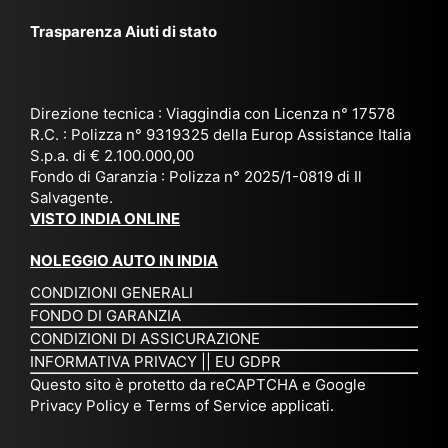
ggi
La
br
affi
Trasparenza Aiuti di stato
o
nk
e
da
or
a,
20
bil
ga
Bir
25
e e
niz
ma
), è
il
Direzione tecnica : Viaggindia con Licenza n° 17578
zat
nia
sta
R.C. : Polizza n° 9319325 della Europ Assistance Italia
pr
S.p.a. di € 2.100.000,00
o
etc
ta
op
Fondo di Garanzia : Polizza n° 2025/1-0819 di Il
su
è
un’
rie
Salvagente.
mi
un
es
tar
VISTO INDIA ONLINE
su
o
pe
io
ra
str
rie
un
NOLEGGIO AUTO IN INDIA
pe
ao
nz
a
CONDIZIONI GENERALI
r
rdi
a
pe
FONDO DI GARANZIA
noi
na
ch
rs
CONDIZIONI DI ASSICURAZIONE
tre
rio
e
on
INFORMATIVA PRIVACY
||
EU GDPR
da
to
po
a
Questo sito è protetto da reCAPTCHA e Google
Via
ur
rte
am
Privacy Policy
e
Terms of Service
applicati.
ggi
op
re
abi
ndi
er
mo
le