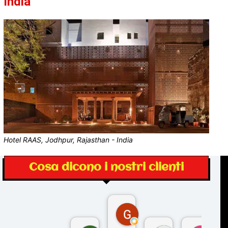
India
Hotel RAAS, Jodhpur, Rajasthan - India
Cosa dicono i nostri clienti
Gina Rantucci
7 mesi fa