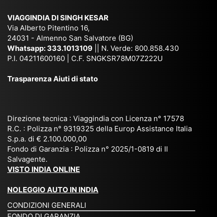
sar
ich
,
na
. È
VIAGGINDIA DI SINGH KESAR
e
Bh
si
un'
Via Alberto Pitentino 16,
co
uta
(S
ag
24031 - Almenno San Salvatore (BG)
n
n,
ett
en
Whatsapp:
333.1013109
|| N. Verde: 800.858.430
via
Sri
em
P.I. 04211600160 | C.F. SNGKSR78M07Z222U
zia
ggi
La
br
affi
Trasparenza Aiuti di stato
o
nk
e
da
or
a,
20
bil
ga
Bir
25
e e
niz
ma
), è
il
Direzione tecnica : Viaggindia con Licenza n° 17578
zat
nia
sta
R.C. : Polizza n° 9319325 della Europ Assistance Italia
pr
S.p.a. di € 2.100.000,00
o
etc
ta
op
Fondo di Garanzia : Polizza n° 2025/1-0819 di Il
su
è
un’
rie
Salvagente.
mi
un
es
tar
VISTO INDIA ONLINE
su
o
pe
io
ra
str
rie
un
NOLEGGIO AUTO IN INDIA
pe
ao
nz
a
CONDIZIONI GENERALI
r
rdi
a
pe
FONDO DI GARANZIA