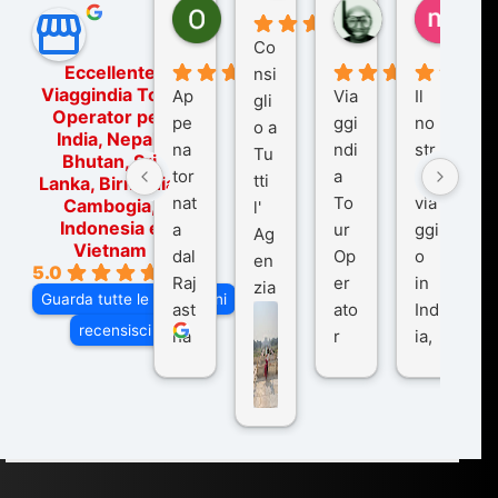
Ornella Oldoni
zurriaman
marc
5 mesi fa
9 mesi fa
10 me
Co
Eccellente
nsi
Viaggindia Tour
Ap
Via
Il
gli
Operator per
pe
ggi
no
o a
India, Nepal,
na
ndi
str
Tu
Bhutan, Sri
tor
a
o
tti
Lanka, Birmania,
nat
To
via
Cambogia,
l'
Indonesia e
a
ur
ggi
Ag
Vietnam
dal
Op
o
en
5.0
Raj
er
in
zia
Guarda tutte le recensioni
ast
ato
Ind
di
recensisci su
ha
r
ia,
Via
n
pe
tra
ggI
co
r
De
ndi
n
Ind
lhi
a
du
ia,
e
di
e
Ne
Va
Ke
am
pal
ra